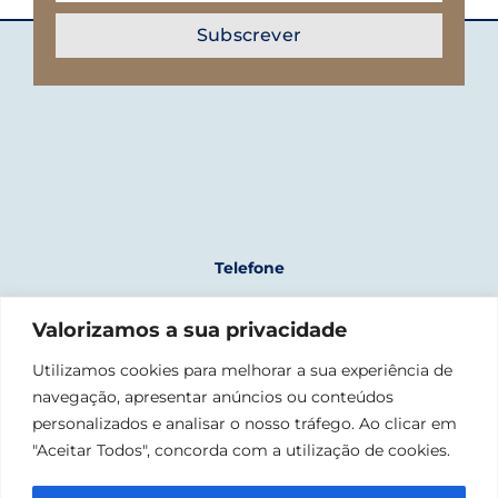
Telefone
+351 961 243 723
Valorizamos a sua privacidade
(chamada para rede móvel nacional)
Morada
Utilizamos cookies para melhorar a sua experiência de
navegação, apresentar anúncios ou conteúdos
Fábrica Nacional da Cordoaria
Rua da Junqueira, 1300-342 Lisboa
personalizados e analisar o nosso tráfego. Ao clicar em
"Aceitar Todos", concorda com a utilização de cookies.
Email
geral@confraria-liganaval.pt