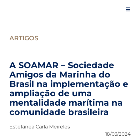
Skip
to
Toggl
content
Navig
Início
ARTIGOS
A Confraria
A SOAMAR – Sociedade
Eventos
Amigos da Marinha do
Brasil na implementação e
ampliação de uma
Artigos
mentalidade marítima na
comunidade brasileira
Notícias
Estefânea Carla Meireles
18/03/2024
Espaço do Confrade