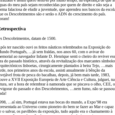
nraizado e assim quero senti-lo por muito tempo, na esperança de que a
guas do meu país sejam reconhecidas por quem de direito e não seja a
orma falaciosa de eludir a juventude, que aprendeu nos bancos da escol
ue os Descobrimentos são e serão o ADN do crescimento do país.
oram!
etrospectiva
s Descobrimentos, datam de 1500.
pós ter nascido ouvi os feitos náuticos relembrados na Exposição do
undo Português, …já sem fraldas, nos anos 60, com o avivar do
emorial ao navegador Infante D. Henrique senti o cheiro do reviver es
ra do passado histórico, através da revitalização dos marcantes símbolo
rquitectónicos lisboetas, cirurgicamente plantados à beira Tejo, …mais
arde, nos primeiros anos da escola, assisti anualmente à bênção da
nvejável frota de pesca do bacalhau, depois, já bem mais tarde, 1983,
ouve a XVII Exposição Europeia de Arte Ciência e Cultura, julguei, na
ltura, ser a hora de relembrar à namorada que se piscava o olho, CEE, 
evigorar do passado e dos Descobrimentos, …nem fumo, não se passou
ada!
998, …aí sim, Portugal estava nas bocas do mundo, a Expo’98 era
presentada ao Universo como pioneiro do bem se fazer ao Mar e capaz
e o salvar, os pavilhões da exposição, tudo aquilo era o chamamento à