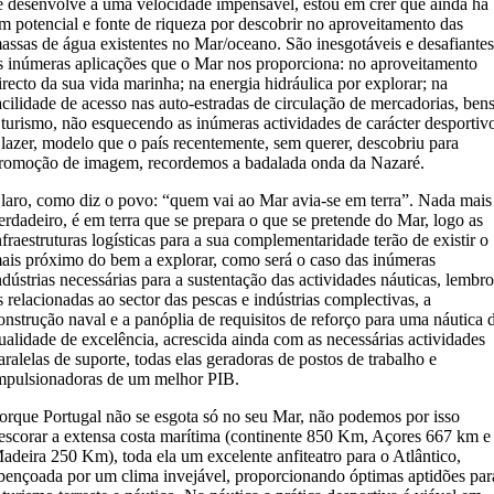
e desenvolve a uma velocidade impensável, estou em crer que ainda há
m potencial e fonte de riqueza por descobrir no aproveitamento das
assas de água existentes no Mar/oceano. São inesgotáveis e desafiante
s inúmeras aplicações que o Mar nos proporciona: no aproveitamento
irecto da sua vida marinha; na energia hidráulica por explorar; na
acilidade de acesso nas auto-estradas de circulação de mercadorias, ben
 turismo, não esquecendo as inúmeras actividades de carácter desportiv
 lazer, modelo que o país recentemente, sem querer, descobriu para
romoção de imagem, recordemos a badalada onda da Nazaré.
laro, como diz o povo: “quem vai ao Mar avia-se em terra”. Nada mais
erdadeiro, é em terra que se prepara o que se pretende do Mar, logo as
nfraestruturas logísticas para a sua complementaridade terão de existir o
ais próximo do bem a explorar, como será o caso das inúmeras
ndústrias necessárias para a sustentação das actividades náuticas, lembr
s relacionadas ao sector das pescas e indústrias complectivas, a
onstrução naval e a panóplia de requisitos de reforço para uma náutica 
ualidade de excelência, acrescida ainda com as necessárias actividades
aralelas de suporte, todas elas geradoras de postos de trabalho e
mpulsionadoras de um melhor PIB.
orque Portugal não se esgota só no seu Mar, não podemos por isso
escorar a extensa costa marítima (continente 850 Km, Açores 667 km e
adeira 250 Km), toda ela um excelente anfiteatro para o Atlântico,
bençoada por um clima invejável, proporcionando óptimas aptidões par