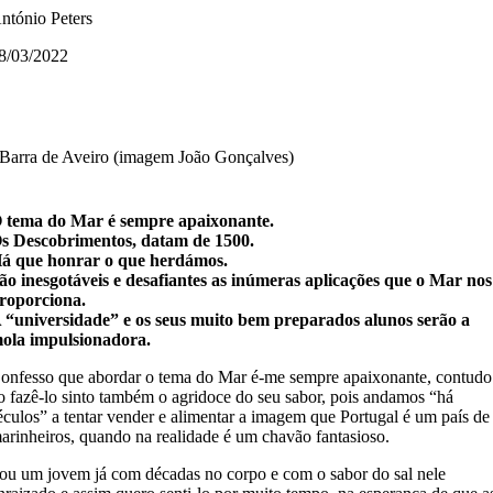
ntónio Peters
8/03/2022
Barra de Aveiro (imagem João Gonçalves)
 tema do Mar é sempre apaixonante.
s Descobrimentos, datam de 1500.
á que honrar o que herdámos.
ão inesgotáveis e desafiantes as inúmeras aplicações que o Mar nos
roporciona.
 “universidade” e os seus muito bem preparados alunos serão a
ola impulsionadora.
onfesso que abordar o tema do Mar é-me sempre apaixonante, contudo
o fazê-lo sinto também o agridoce do seu sabor, pois andamos “há
éculos” a tentar vender e alimentar a imagem que Portugal é um país de
arinheiros, quando na realidade é um chavão fantasioso.
ou um jovem já com décadas no corpo e com o sabor do sal nele