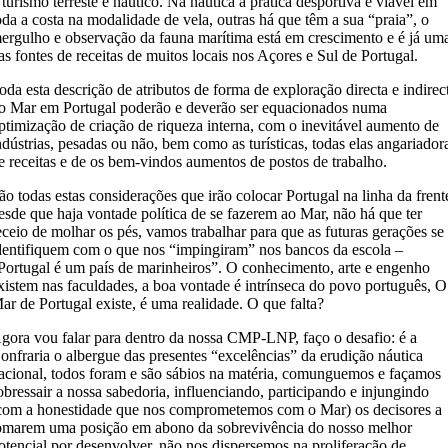
 turismo terreste e náutico. Na náutica a prática desportiva é viável em
oda a costa na modalidade de vela, outras há que têm a sua “praia”, o
ergulho e observação da fauna marítima está em crescimento e é já um
as fontes de receitas de muitos locais nos Açores e Sul de Portugal.
oda esta descrição de atributos de forma de exploração directa e indirec
o Mar em Portugal poderão e deverão ser equacionados numa
ptimização de criação de riqueza interna, com o inevitável aumento de
ndústrias, pesadas ou não, bem como as turísticas, todas elas angariador
e receitas e de os bem-vindos aumentos de postos de trabalho.
ão todas estas considerações que irão colocar Portugal na linha da frent
esde que haja vontade política de se fazerem ao Mar, não há que ter
eceio de molhar os pés, vamos trabalhar para que as futuras gerações se
dentifiquem com o que nos “impingiram” nos bancos da escola –
Portugal é um país de marinheiros”. O conhecimento, arte e engenho
xistem nas faculdades, a boa vontade é intrínseca do povo português, O
ar de Portugal existe, é uma realidade. O que falta?
gora vou falar para dentro da nossa CMP-LNP, faço o desafio: é a
onfraria o albergue das presentes “excelências” da erudição náutica
acional, todos foram e são sábios na matéria, comunguemos e façamos
obressair a nossa sabedoria, influenciando, participando e injungindo
com a honestidade que nos comprometemos com o Mar) os decisores a
omarem uma posição em abono da sobrevivência do nosso melhor
otencial por desenvolver, não nos dispersemos na proliferação de