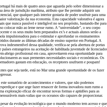
ortugal há mais de quatro anos que aguarda pelo sobre dimensionar a
ua área de jurisdição marítima, atributo que lhe permite adquirir um
otencial, que qualquer país interior gostaria de poder usufruir para uma
aior valorização da sua economia. Esta capacidade valorativa é agora
ais que nunca passível e inteligível no seu propósito, bastando-lhe para
sso colocar mão ao leme nesse rumo. A “universidade”, o seu corpo
ocente e os seus muito bem preparados ex’s e actuais alunos serão a
ola impulsionadora para o estimular e aprofundar os ensinamentos
btidos durante as últimas décadas de ensino superior em Portugal. A
rova indesmentível dessa qualidade, verifica-se pela abertura de portas
e países estrangeiros na aceitação de habilitada juventude de licenciado
em-abrigo profissional em casa, aproveitarem essa oportunidade para
olucionarem as suas prementes necessidades sociais e económicas. Os
ormadores gastam em educação, os receptores usufruem e poupam!
ntes que seja tarde, está no Mar uma grande oportunidade de os fazer
egressar.
 este somatório de acontecimentos e valores, que não podemos
esperdiçar e que urge fazer renascer de forma inovadora num rumo a
ma exploração eficaz de encontrar novas formas e aptidões para as
mensuráveis mais-valias que os oceanos são capazes de proporcionar.
pesar da evolução tecnológica que o mundo moderno tem acesso e qu