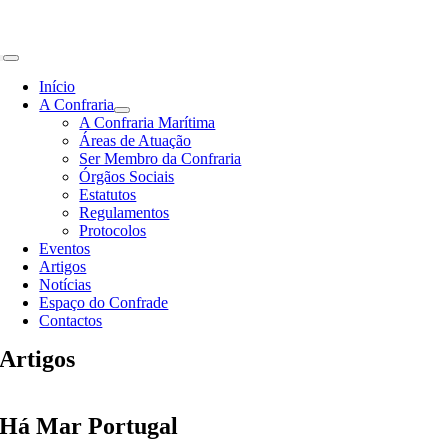
Skip
to
content
Toggle
Navigation
Início
A Confraria
A Confraria Marítima
Áreas de Atuação
Ser Membro da Confraria
Órgãos Sociais
Estatutos
Regulamentos
Protocolos
Eventos
Artigos
Notícias
Espaço do Confrade
Contactos
Artigos
Há Mar Portugal