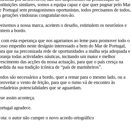
nstituições similares, somos a equipa capaz e que quer pugnar pelo Mar
e Portugal sem protagonismos oportunistas, todos precisamos de todos,
s gerações vindouras congratular-nos-ão.
eixemos a nossa marca, aceitem o desafio, estimulem os neurónios e
ntrem a bordo.
 com esta esperança que nos agarramos ao leme para promover todo o
osso empenho neste desígnio interessado a bem do Mar de Portugal,
ara que na preconizada rede de oportunidades a malha seja adequada e
branja todas actividades náuticas, incitando um maior e melhor
rescimento das acções da nossa actuação, para que o país cresça na
edida da sua tradição icónica de “país de marinheiros”.
odos são necessários a bordo, quer a remar para o mesmo lado, ou a
proveitar o vento de feição, para que o rumo vá de encontro às
erdadeiras potencialidades que se aguardam.
ue assim aconteça.
ortugal agradece.
ota: o autor não cumpre o novo acordo ortográfico