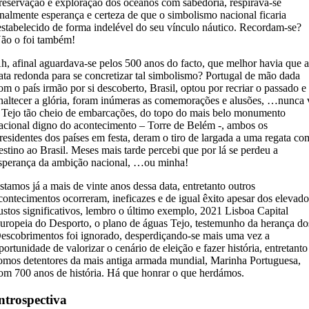
reservação e exploração dos oceanos com sabedoria, respirava-se
inalmente esperança e certeza de que o simbolismo nacional ficaria
estabelecido de forma indelével do seu vínculo náutico. Recordam-se?
ão o foi também!
h, afinal aguardava-se pelos 500 anos do facto, que melhor havia que 
ata redonda para se concretizar tal simbolismo? Portugal de mão dada
om o país irmão por si descoberto, Brasil, optou por recriar o passado e
naltecer a glória, foram inúmeras as comemorações e alusões, …nunca 
 Tejo tão cheio de embarcações, do topo do mais belo monumento
acional digno do acontecimento – Torre de Belém -, ambos os
residentes dos países em festa, deram o tiro de largada a uma regata co
estino ao Brasil. Meses mais tarde percebi que por lá se perdeu a
sperança da ambição nacional, …ou minha!
stamos já a mais de vinte anos dessa data, entretanto outros
contecimentos ocorreram, ineficazes e de igual êxito apesar dos elevad
ustos significativos, lembro o último exemplo, 2021 Lisboa Capital
uropeia do Desporto, o plano de águas Tejo, testemunho da herança do
escobrimentos foi ignorado, desperdiçando-se mais uma vez a
portunidade de valorizar o cenário de eleição e fazer história, entretanto
omos detentores da mais antiga armada mundial, Marinha Portuguesa,
om 700 anos de história. Há que honrar o que herdámos.
ntrospectiva