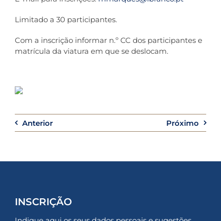
Limitado a 30 participantes.
Co
Com a inscrição informar n.º CC dos participantes e
matrícula da viatura em que se deslocam.
Anterior
Próximo
INSCRIÇÃO
Indique aqui os seus dados pessoais e sugestões