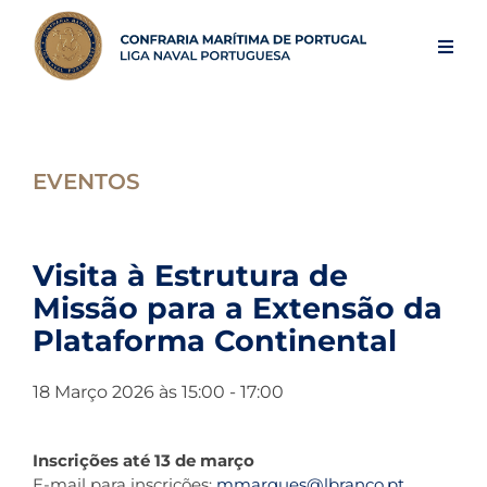
Skip
to
Toggl
content
Navig
Iní
EVENTOS
A 
Ev
Visita à Estrutura de
Missão para a Extensão da
Plataforma Continental
Ar
18 Março 2026 às 15:00 - 17:00
No
Inscrições até 13 de março
Es
E-mail para inscrições:
mmarques@lbranco.pt