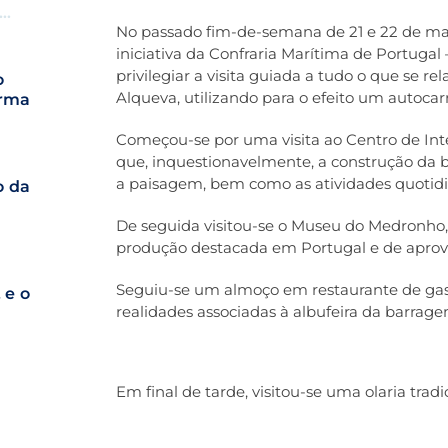
No passado fim-de-semana de 21 e 22 de ma
s
iniciativa da Confraria Marítima de Portugal
privilegiar a visita guiada a tudo o que se 
o
Alqueva, utilizando para o efeito um autocarr
orma
Começou-se por uma visita ao Centro de Int
que, inquestionavelmente, a construção da
a paisagem, bem como as atividades quotidi
o da
De seguida visitou-se o Museu do Medronho,
produção destacada em Portugal e de aprov
Seguiu-se um almoço em restaurante de gast
 e o
realidades associadas à albufeira da barragem
Em final de tarde, visitou-se uma olaria trad