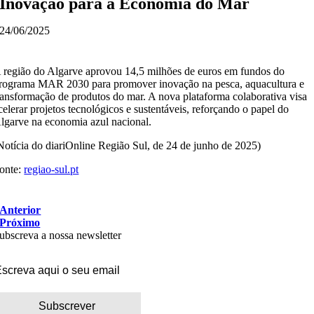
Inovação para a Economia do Mar
24/06/2025
 região do Algarve aprovou 14,5 milhões de euros em fundos do
rograma MAR 2030 para promover inovação na pesca, aquacultura e
ransformação de produtos do mar. A nova plataforma colaborativa visa
celerar projetos tecnológicos e sustentáveis, reforçando o papel do
lgarve na economia azul nacional.
Notícia do diariOnline Região Sul, de 24 de junho de 2025)
onte:
regiao-sul.pt
Anterior
Próximo
ubscreva a nossa newsletter