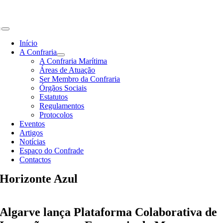
Skip
to
content
Toggle
Navigation
Início
A Confraria
A Confraria Marítima
Áreas de Atuação
Ser Membro da Confraria
Órgãos Sociais
Estatutos
Regulamentos
Protocolos
Eventos
Artigos
Notícias
Espaço do Confrade
Contactos
Horizonte Azul
Algarve lança Plataforma Colaborativa de