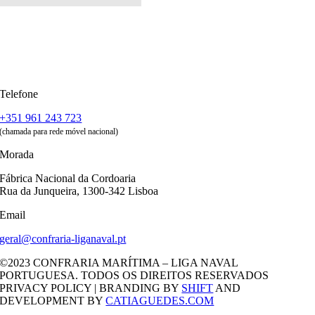
Telefone
+351 961 243 723
(chamada para rede móvel nacional)
Morada
Fábrica Nacional da Cordoaria
Rua da Junqueira, 1300-342 Lisboa
Email
geral@confraria-liganaval.pt
©2023 CONFRARIA MARÍTIMA – LIGA NAVAL
PORTUGUESA. TODOS OS DIREITOS RESERVADOS
PRIVACY POLICY | BRANDING BY
SHIFT
AND
DEVELOPMENT BY
CATIAGUEDES.COM