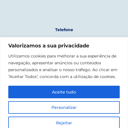
Telefone
+351 961 243 723
Valorizamos a sua privacidade
(chamada para rede móvel nacional)
Morada
Utilizamos cookies para melhorar a sua experiência de
navegação, apresentar anúncios ou conteúdos
Fábrica Nacional da Cordoaria
Rua da Junqueira, 1300-342 Lisboa
personalizados e analisar o nosso tráfego. Ao clicar em
"Aceitar Todos", concorda com a utilização de cookies.
Email
geral@confraria-liganaval.pt
Aceite tudo
Personalizar
©2023 CONFRARIA MARÍTIMA – LIGA NAVAL PORTUGUESA. TODOS
OS DIREITOS RESERVADOS
PRIVACY POLICY | BRANDING BY
SHIFT
AND DEVELOPMENT BY
Rejeitar
CATIAGUEDES.COM