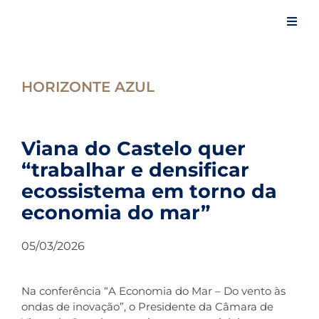
Skip
to
Toggl
content
Navig
Iní
HORIZONTE AZUL
A 
Viana do Castelo quer
“trabalhar e densificar
Ev
ecossistema em torno da
economia do mar”
Ar
05/03/2026
No
Na conferência “A Economia do Mar – Do vento às
Es
ondas de inovação”, o Presidente da Câmara de