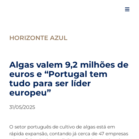
Skip
to
Toggl
content
Navig
Iní
HORIZONTE AZUL
A 
Algas valem 9,2 milhões de
euros e “Portugal tem
Ev
tudo para ser líder
europeu”
Ar
31/05/2025
No
O setor português de cultivo de algas está em
Es
rápida expansão, contando já cerca de 47 empresas