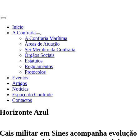
Skip
to
content
Toggle
Navigation
Início
A Confraria
A Confraria Marítima
Áreas de Atuação
Ser Membro da Confraria
Órgãos Sociais
Estatutos
Regulamentos
Protocolos
Eventos
Artigos
Notícias
Espaço do Confrade
Contactos
Horizonte Azul
Cais militar em Sines acompanha evolução