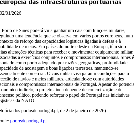
europeia das infraestruturas portuárias
02/01/2026
 Porto de Sines poderá vir a ganhar um cais com funções militares,
eguindo uma tendência que se observa em vários portos europeus, num
ontexto de reforço das capacidades logísticas ligadas à defesa e à
obilidade de meios. Em países do norte e leste da Europa, têm sido
eitas alterações técnicas para receber e movimentar equipamento militar,
ssociadas a exercícios conjuntos e compromissos internacionais. Sines 
pontado como porto adequado por razões geográficas, profundidade,
apacidade de acostagem e boas ligações terrestres, mantendo-se
ssencialmente comercial. O cais militar visa garantir condições para a
eceção de navios e meios militares, articulando-se com autoridades
acionais e compromissos internacionais de Portugal. Apesar do potencia
conómico indireto, o projeto ainda depende de concretização e de
onsenso político, podendo reforçar o papel de Portugal nas iniciativas
ogísticas da NATO.
Notícia dos portosdeportugal.pt, de 2 de janeiro de 2026)
onte:
portosdeportugal.pt