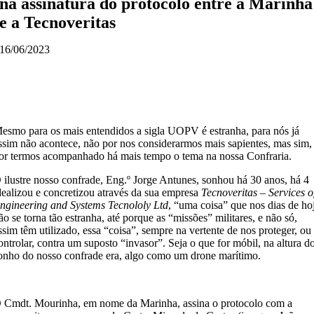
na assinatura do protocolo entre a Marinha
e a Tecnoveritas
16/06/2023
esmo para os mais entendidos a sigla UOPV é estranha, para nós já
ssim não acontece, não por nos considerarmos mais sapientes, mas sim,
or termos acompanhado há mais tempo o tema na nossa Confraria.
 ilustre nosso confrade, Eng.º Jorge Antunes, sonhou há 30 anos, há 4
dealizou e concretizou através da sua empresa
Tecnoveritas – Services o
ngineering and Systems Tecnololy Ltd
, “uma coisa” que nos dias de ho
ão se torna tão estranha, até porque as “missões” militares, e não só,
ssim têm utilizado, essa “coisa”, sempre na vertente de nos proteger, ou
ontrolar, contra um suposto “invasor”. Seja o que for móbil, na altura d
onho do nosso confrade era, algo como um drone marítimo.
 Cmdt. Mourinha, em nome da Marinha, assina o protocolo com a