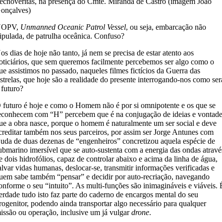
ecnoveritas, na presença do Cmte. Miranda de Castro (imagem João
onçalves)
UOPV,
Unmanned Oceanic Patrol Vessel
, ou seja, embarcação não
ripulada, de patrulha oceânica. Confuso?
os dias de hoje não tanto, já nem se precisa de estar atento aos
oticiários, que sem queremos facilmente percebemos ser algo como o
ue assistimos no passado, naqueles filmes fictícios da Guerra das
strelas, que hoje são a realidade do presente interrogando-nos como ser
 futuro?
 futuro é hoje e como o Homem não é por si omnipotente e os que se
econhecem com “H” percebem que é na conjugação de ideias e vontad
ue a obra nasce, porque o homem é naturalmente um ser social e deve
creditar também nos seus parceiros, por assim ser Jorge Antunes com
juda de duas dezenas de “engenheiros” concretizou aquela espécie de
ubmarino imersível que se auto-sustenta com a energia das ondas atravé
e dois hidrofólios, capaz de controlar abaixo e acima da linha de água,
alvar vidas humanas, deslocar-se, transmitir informações verificadas e
uem sabe também “pensar” e decidir por auto-recriação, navegando
onforme o seu “intuito”. As multi-funções são inimagináveis e viáveis. 
erdade tudo isto faz parte do caderno de encargos mental do seu
rogenitor, podendo ainda transportar algo necessário para qualquer
issão ou operação, inclusive um já vulgar
drone
.