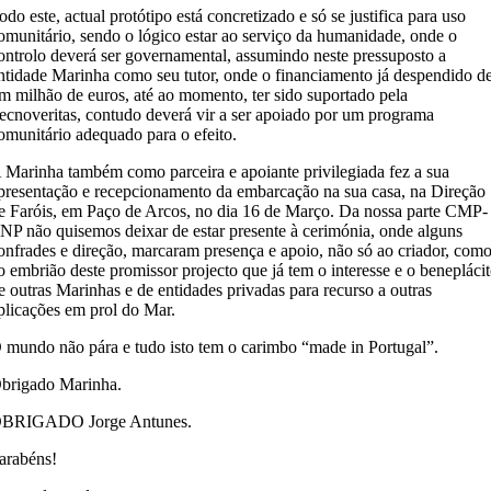
odo este, actual protótipo está concretizado e só se justifica para uso
omunitário, sendo o lógico estar ao serviço da humanidade, onde o
ontrolo deverá ser governamental, assumindo neste pressuposto a
ntidade Marinha como seu tutor, onde o financiamento já despendido d
m milhão de euros, até ao momento, ter sido suportado pela
ecnoveritas, contudo deverá vir a ser apoiado por um programa
omunitário adequado para o efeito.
 Marinha também como parceira e apoiante privilegiada fez a sua
presentação e recepcionamento da embarcação na sua casa, na Direção
e Faróis, em Paço de Arcos, no dia 16 de Março. Da nossa parte CMP-
NP não quisemos deixar de estar presente à cerimónia, onde alguns
onfrades e direção, marcaram presença e apoio, não só ao criador, com
o embrião deste promissor projecto que já tem o interesse e o benepláci
e outras Marinhas e de entidades privadas para recurso a outras
plicações em prol do Mar.
 mundo não pára e tudo isto tem o carimbo “made in Portugal”.
brigado Marinha.
BRIGADO Jorge Antunes.
arabéns!