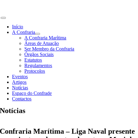
Skip
to
content
Toggle
Navigation
Início
A Confraria
A Confraria Marítima
Áreas de Atuação
Ser Membro da Confraria
Órgãos Sociais
Estatutos
Regulamentos
Protocolos
Eventos
Artigos
Notícias
Espaço do Confrade
Contactos
Notícias
Confraria Marítima – Liga Naval presente