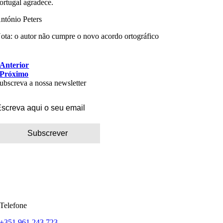
ortugal agradece.
ntónio Peters
ota: o autor não cumpre o novo acordo ortográfico
Anterior
Próximo
ubscreva a nossa newsletter
Telefone
+351 961 243 723