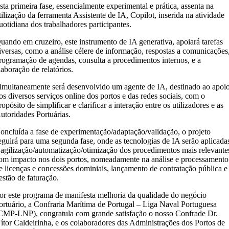
sta primeira fase, essencialmente experimental e prática, assenta na
tilização da ferramenta Assistente de IA, Copilot, inserida na atividade
uotidiana dos trabalhadores participantes.
uando em cruzeiro, este instrumento de IA generativa, apoiará tarefas
iversas, como a análise célere de informação, respostas a comunicações
rogramação de agendas, consulta a procedimentos internos, e a
laboração de relatórios.
imultaneamente será desenvolvido um agente de IA, destinado ao apoi
os diversos serviços online dos portos e das redes sociais, com o
ropósito de simplificar e clarificar a interação entre os utilizadores e as
utoridades Portuárias.
oncluída a fase de experimentação/adaptação/validação, o projeto
eguirá para uma segunda fase, onde as tecnologias de IA serão aplicada
 agilização/automatização/otimização dos procedimentos mais relevante
om impacto nos dois portos, nomeadamente na análise e processamento
e licenças e concessões dominiais, lançamento de contratação pública e
estão de faturação.
or este programa de manifesta melhoria da qualidade do negócio
ortuário, a Confraria Marítima de Portugal – Liga Naval Portuguesa
CMP-LNP), congratula com grande satisfação o nosso Confrade Dr.
ítor Caldeirinha, e os colaboradores das Administrações dos Portos de