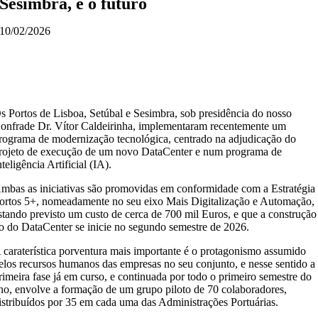
Sesimbra, e o futuro
10/02/2026
s Portos de Lisboa, Setúbal e Sesimbra, sob presidência do nosso
onfrade Dr. Vítor Caldeirinha, implementaram recentemente um
rograma de modernização tecnológica, centrado na adjudicação do
rojeto de execução de um novo DataCenter e num programa de
nteligência Artificial (IA).
mbas as iniciativas são promovidas em conformidade com a Estratégia
ortos 5+, nomeadamente no seu eixo Mais Digitalização e Automação,
stando previsto um custo de cerca de 700 mil Euros, e que a construção
o do DataCenter se inicie no segundo semestre de 2026.
 caraterística porventura mais importante é o protagonismo assumido
elos recursos humanos das empresas no seu conjunto, e nesse sentido a
rimeira fase já em curso, e continuada por todo o primeiro semestre do
no, envolve a formação de um grupo piloto de 70 colaboradores,
istribuídos por 35 em cada uma das Administrações Portuárias.