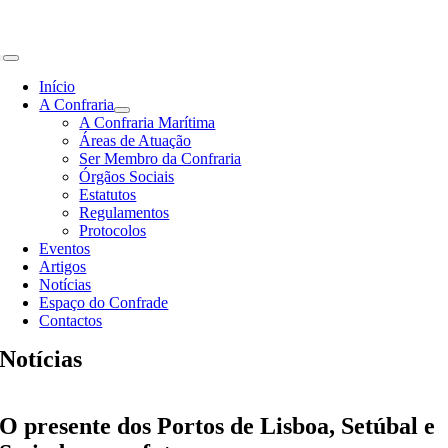
Skip
to
content
Toggle
Navigation
Início
A Confraria
A Confraria Marítima
Áreas de Atuação
Ser Membro da Confraria
Órgãos Sociais
Estatutos
Regulamentos
Protocolos
Eventos
Artigos
Notícias
Espaço do Confrade
Contactos
Notícias
O presente dos Portos de Lisboa, Setúbal e