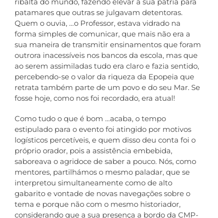
ribalta do mundo, fazendo elevar a sua pátria para
patamares que outras se julgavam detentoras.
Quem o ouvia, …o Professor, estava vidrado na
forma simples de comunicar, que mais não era a
sua maneira de transmitir ensinamentos que foram
outrora inacessíveis nos bancos da escola, mas que
ao serem assimiladas tudo era claro e fazia sentido,
percebendo-se o valor da riqueza da Epopeia que
retrata também parte de um povo e do seu Mar. Se
fosse hoje, como nos foi recordado, era atual!
Como tudo o que é bom …acaba, o tempo
estipulado para o evento foi atingido por motivos
logísticos percetíveis, e quem disso deu conta foi o
próprio orador, pois a assistência embebida,
saboreava o agridoce de saber a pouco. Nós, como
mentores, partilhámos o mesmo paladar, que se
interpretou simultaneamente como de alto
gabarito e vontade de novas navegações sobre o
tema e porque não com o mesmo historiador,
considerando que a sua presença a bordo da CMP-