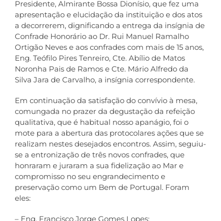
Presidente, Almirante Bossa Dionísio, que fez uma
apresentação e elucidação da instituição e dos atos
a decorrerem, dignificando a entrega da insígnia de
Confrade Honorário ao Dr. Rui Manuel Ramalho
Ortigão Neves e aos confrades com mais de 15 anos,
Eng. Teófilo Pires Tenreiro, Cte. Abílio de Matos
Noronha Pais de Ramos e Cte. Mário Alfredo da
Silva Jara de Carvalho, a insígnia correspondente.
Em continuação da satisfação do convívio à mesa,
comungada no prazer da degustação da refeição
qualitativa, que é habitual nosso apanágio, foi o
mote para a abertura das protocolares ações que se
realizam nestes desejados encontros. Assim, seguiu-
se a entronização de três novos confrades, que
honraram e juraram a sua fidelização ao Mar e
compromisso no seu engrandecimento e
preservação como um Bem de Portugal. Foram
eles:
– Eng. Francisco Jorge Gomes Lopes;