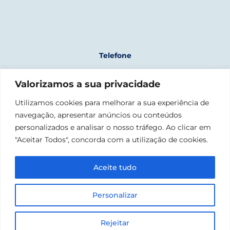
Telefone
+351 961 243 723
Valorizamos a sua privacidade
(chamada para rede móvel nacional)
Morada
Utilizamos cookies para melhorar a sua experiência de
navegação, apresentar anúncios ou conteúdos
Fábrica Nacional da Cordoaria
Rua da Junqueira, 1300-342 Lisboa
personalizados e analisar o nosso tráfego. Ao clicar em
"Aceitar Todos", concorda com a utilização de cookies.
Email
geral@confraria-liganaval.pt
Aceite tudo
Personalizar
©2023 CONFRARIA MARÍTIMA – LIGA NAVAL PORTUGUESA. TODOS
OS DIREITOS RESERVADOS
PRIVACY POLICY | BRANDING BY
SHIFT
AND DEVELOPMENT BY
Rejeitar
CATIAGUEDES.COM