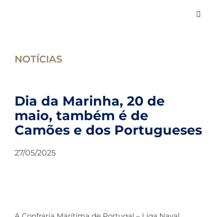
Skip
to
Toggl
content
Navig
Iní
NOTÍCIAS
A 
Dia da Marinha, 20 de
maio, também é de
Ev
Camões e dos Portugueses
Ar
27/05/2025
No
Es
A Confraria Marítima de Portugal – Liga Naval