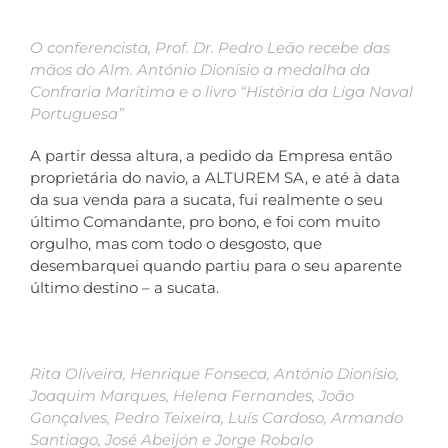
O conferencista, Prof. Dr. Pedro Leão recebe das
mãos do Alm. António Dionísio a medalha da
Confraria Marítima e o livro “História da Liga Naval
Portuguesa”
A partir dessa altura, a pedido da Empresa então
proprietária do navio, a ALTUREM SA, e até à data
da sua venda para a sucata, fui realmente o seu
último Comandante, pro bono, e foi com muito
orgulho, mas com todo o desgosto, que
desembarquei quando partiu para o seu aparente
último destino – a sucata.
Rita Oliveira, Henrique Fonseca, António Dionísio,
Joaquim Marques, Helena Fernandes, João
Gonçalves, Pedro Teixeira, Luís Cardoso, Armando
Santiago, José Abeijón e Jorge Robalo