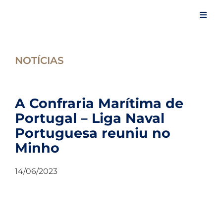
Skip
to
Toggl
content
Navig
Iní
NOTÍCIAS
A 
A Confraria Marítima de
Portugal – Liga Naval
Ev
Portuguesa reuniu no
Minho
Ar
14/06/2023
No
Es