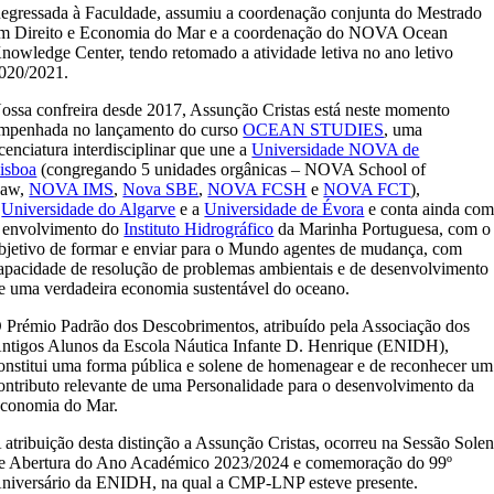
egressada à Faculdade, assumiu a coordenação conjunta do Mestrado
m Direito e Economia do Mar e a coordenação do NOVA Ocean
nowledge Center, tendo retomado a atividade letiva no ano letivo
020/2021.
ossa confreira desde 2017, Assunção Cristas está neste momento
mpenhada no lançamento do curso
OCEAN STUDIES
, uma
icenciatura interdisciplinar que une a
Universidade NOVA de
isboa
(congregando 5 unidades orgânicas – NOVA School of
aw,
NOVA IMS
,
Nova SBE
,
NOVA FCSH
e
NOVA FCT
),
a
Universidade do Algarve
e a
Universidade de Évora
e conta ainda co
 envolvimento do
Instituto Hidrográfico
da Marinha Portuguesa, com o
bjetivo de formar e enviar para o Mundo agentes de mudança, com
apacidade de resolução de problemas ambientais e de desenvolvimento
e uma verdadeira economia sustentável do oceano.
 Prémio Padrão dos Descobrimentos, atribuído pela Associação dos
ntigos Alunos da Escola Náutica Infante D. Henrique (ENIDH),
onstitui uma forma pública e solene de homenagear e de reconhecer um
ontributo relevante de uma Personalidade para o desenvolvimento da
conomia do Mar.
 atribuição desta distinção a Assunção Cristas, ocorreu na Sessão Sole
e Abertura do Ano Académico 2023/2024 e comemoração do 99º
niversário da ENIDH, na qual a CMP-LNP esteve presente.