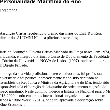
Personalidade Marítima do Ano
19/12/2023
Assunção Cristas recebendo o prémio das mãos do Eng. Rui Reis,
diretor dos ALUMNI Náutica (direitos reservados)
aria de Assunção Oliveira Cristas Machado da Graça nasceu em 1974
m Luanda, e integrou o Primeiro Curso de Doutoramento da Faculdade
e Direito da Universidade NOVA de Lisboa (1997), onde se doutorou,
m Direito Privado.
o longo da sua vida profissional exerceu advocacia, foi professora
niversitária e foi política, nomeadamente tendo sido deputada na
ssembleia da República e Ministra da Agricultura e do Mar, tendo sido
esponsável pela elaboração da lei-quadro de ordenamento e gestão do
spaço marítimo. Neste domínio, liderou a Estratégia Nacional para o M
013-2020, tendo em termos internacionais organizado e acolhido em
isboa a “Blue Week” (2015), onde foi aprovada a declaração sobre
Blue Economy”.