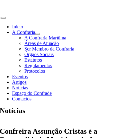
Skip
to
content
Toggle
Navigation
Início
A Confraria
A Confraria Marítima
Áreas de Atuação
Ser Membro da Confraria
Órgãos Sociais
Estatutos
Regulamentos
Protocolos
Eventos
Artigos
Notícias
Espaço do Confrade
Contactos
Notícias
Confreira Assunção Cristas é a