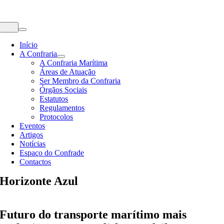
Skip
to
content
Toggle
Navigation
Início
A Confraria
A Confraria Marítima
Áreas de Atuação
Ser Membro da Confraria
Órgãos Sociais
Estatutos
Regulamentos
Protocolos
Eventos
Artigos
Notícias
Espaço do Confrade
Contactos
Horizonte Azul
Futuro do transporte marítimo mais