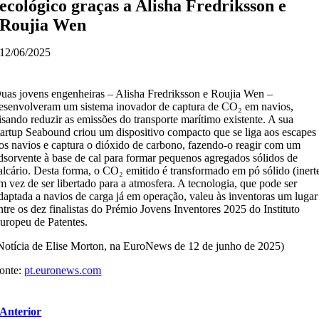
ecológico graças a Alisha Fredriksson e
Roujia Wen
12/06/2025
uas jovens engenheiras – Alisha Fredriksson e Roujia Wen –
esenvolveram um sistema inovador de captura de CO₂ em navios,
isando reduzir as emissões do transporte marítimo existente. A sua
tartup Seabound criou um dispositivo compacto que se liga aos escapes
os navios e captura o dióxido de carbono, fazendo-o reagir com um
dsorvente à base de cal para formar pequenos agregados sólidos de
alcário. Desta forma, o CO₂ emitido é transformado em pó sólido (inert
m vez de ser libertado para a atmosfera. A tecnologia, que pode ser
daptada a navios de carga já em operação, valeu às inventoras um lugar
ntre os dez finalistas do Prémio Jovens Inventores 2025 do Instituto
uropeu de Patentes.
Notícia de Elise Morton, na EuroNews de 12 de junho de 2025)
onte:
pt.euronews.com
Anterior