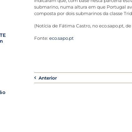
indicaram que, com base nesta parceria est
submarino, numa altura em que Portugal ava
composta por dois submarinos da classe Trid
(Notícia de Fátima Castro, no eco.sapo.pt, de
RTE
Fonte:
eco.sapo.pt
em
Anterior
ão