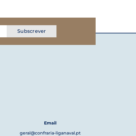
Email
geral@confraria-liganaval.pt