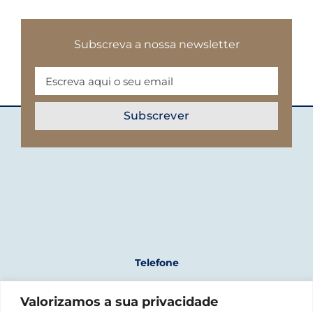
Subscreva a nossa newsletter
Telefone
+351 961 243 723
Valorizamos a sua privacidade
(chamada para rede móvel nacional)