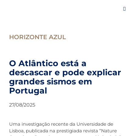
Skip
to
Toggl
content
Navig
Iní
HORIZONTE AZUL
A 
O Atlântico está a
descascar e pode explicar
Ev
grandes sismos em
Portugal
Ar
27/08/2025
No
Uma investigação recente da Universidade de
Es
Lisboa, publicada na prestigiada revista “Nature