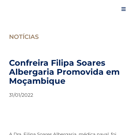
Skip
to
Toggl
content
Navig
Início
NOTÍCIAS
A Confraria
Confreira Filipa Soares
Eventos
Albergaria Promovida em
Moçambique
Artigos
31/01/2022
Notícias
Espaço do Confrade
A Dra. Filipa Soares Albergaria, médica naval, foi