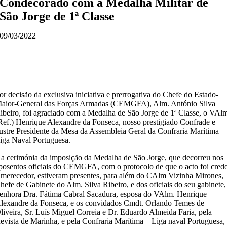
Condecorado com a Medalha Militar de
São Jorge de 1ª Classe
09/03/2022
or decisão da exclusiva iniciativa e prerrogativa do Chefe do Estado-
aior-General das Forças Armadas (CEMGFA), Alm. António Silva
ibeiro, foi agraciado com a Medalha de São Jorge de 1ª Classe, o VAl
Ref.) Henrique Alexandre da Fonseca, nosso prestigiado Confrade e
lustre Presidente da Mesa da Assembleia Geral da Confraria Marítima –
iga Naval Portuguesa.
a cerimónia da imposição da Medalha de São Jorge, que decorreu nos
posentos oficiais do CEMGFA, com o protocolo de que o acto foi cred
 merecedor, estiveram presentes, para além do CAlm Vizinha Mirones,
hefe de Gabinete do Alm. Silva Ribeiro, e dos oficiais do seu gabinete,
enhora Dra. Fátima Cabral Sacadura, esposa do VAlm. Henrique
lexandre da Fonseca, e os convidados Cmdt. Orlando Temes de
liveira, Sr. Luís Miguel Correia e Dr. Eduardo Almeida Faria, pela
evista de Marinha, e pela Confraria Marítima – Liga naval Portuguesa,