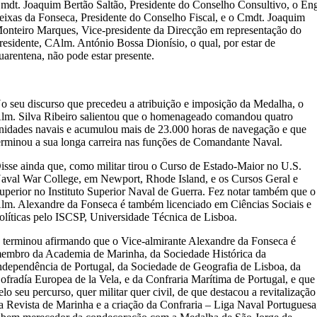
mdt. Joaquim Bertão Saltão, Presidente do Conselho Consultivo, o En
eixas da Fonseca, Presidente do Conselho Fiscal, e o Cmdt. Joaquim
onteiro Marques, Vice-presidente da Direcção em representação do
residente, CAlm. António Bossa Dionísio, o qual, por estar de
uarentena, não pode estar presente.
o seu discurso que precedeu a atribuição e imposição da Medalha, o
lm. Silva Ribeiro salientou que o homenageado comandou quatro
nidades navais e acumulou mais de 23.000 horas de navegação e que
erminou a sua longa carreira nas funções de Comandante Naval.
isse ainda que, como militar tirou o Curso de Estado-Maior no U.S.
aval War College, em Newport, Rhode Island, e os Cursos Geral e
uperior no Instituto Superior Naval de Guerra. Fez notar também que o
lm. Alexandre da Fonseca é também licenciado em Ciências Sociais e
olíticas pelo ISCSP, Universidade Técnica de Lisboa.
 terminou afirmando que o Vice-almirante Alexandre da Fonseca é
embro da Academia de Marinha, da Sociedade Histórica da
ndependência de Portugal, da Sociedade de Geografia de Lisboa, da
ofradía Europea de la Vela, e da Confraria Marítima de Portugal, e que
elo seu percurso, quer militar quer civil, de que destacou a revitalização
a Revista de Marinha e a criação da Confraria – Liga Naval Portuguesa