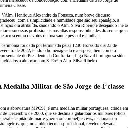
 bem merecedor da condecoração com a Medalha de São Jorge de
rimeira Classe.
 VAlm. Henrique Alexandre da Fonseca, num breve discurso
gradeceu, com a simplicidade e humildade que são seu apanágio, a
istinção ora atribuída, saudando o Alm. Silva Ribeiro e desejando-lhe o
aiores sucessos profissionais nas altas responsabilidades do seu cargo, 
ue acrescentou os votos de boa saúde pessoal e familiar.
 cerimónia foi dada por terminada pelas 1230 Horas do dia 23 de
evereiro de 2022, tendo o homenageado e a esposa, bem como o
epresentante do Presidente da Confraria – Liga Naval Portuguesa sido
onvidados a almoçar com S. Exª. o Alm. Silva Ribeiro.
A Medalha Militar de São Jorge de 1ªclasse
om a abreviatura MPCSJ, é uma medalha militar portuguesa, criada e
2 de Dezembro de 2000, que se destina a galardoar os militares (oficial
eneral e capitão-de-mar-e-guerra ou coronel) e civis, nacionais ou
strangeiros, que, no âmbito técnico-profissional, revelem elevada