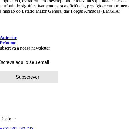
ompetência, extraordinário desempenho e relevantes qualidades pessoai
ontribuindo significativamente para a eficiência, prestígio e cumprimen
a missão do Estado-Maior-General das Forças Armadas (EMGFA).
Anterior
Próximo
ubscreva a nossa newsletter
Telefone
+351 961 243 723