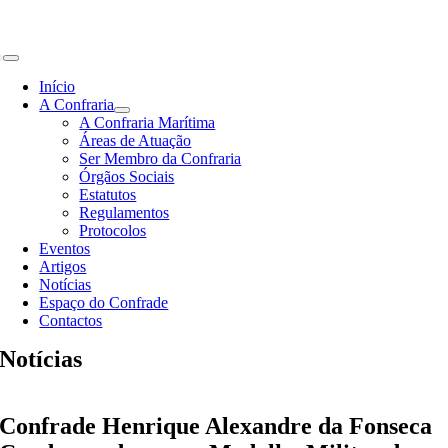
Skip
to
content
Toggle
Navigation
Início
A Confraria
A Confraria Marítima
Áreas de Atuação
Ser Membro da Confraria
Órgãos Sociais
Estatutos
Regulamentos
Protocolos
Eventos
Artigos
Notícias
Espaço do Confrade
Contactos
Notícias
Confrade Henrique Alexandre da Fonseca