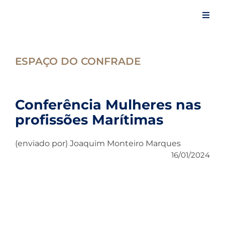
Skip
to
Toggl
content
Navig
Início
ESPAÇO DO CONFRADE
A Confraria
Conferência Mulheres nas
Eventos
profissões Marítimas
(enviado por) Joaquim Monteiro Marques
Artigos
16/01/2024
Notícias
Espaço do Confrade