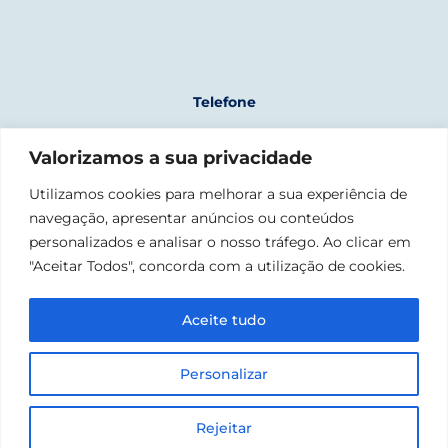
Telefone
+351 961 243 723
Valorizamos a sua privacidade
(chamada para rede móvel nacional)
Morada
Utilizamos cookies para melhorar a sua experiência de
navegação, apresentar anúncios ou conteúdos
Fábrica Nacional da Cordoaria
Rua da Junqueira, 1300-342 Lisboa
personalizados e analisar o nosso tráfego. Ao clicar em
"Aceitar Todos", concorda com a utilização de cookies.
Email
geral@confraria-liganaval.pt
Aceite tudo
Personalizar
©2023 CONFRARIA MARÍTIMA – LIGA NAVAL PORTUGUESA. TODOS
OS DIREITOS RESERVADOS
PRIVACY POLICY | BRANDING BY
SHIFT
AND DEVELOPMENT BY
Rejeitar
CATIAGUEDES.COM