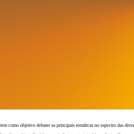
m como objetivo debater as principais temáticas no espectro das div