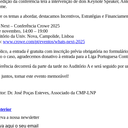
 edição da conferência terá a intervenção de dois Keynote Speaker, An
ome.
e os temas a abordar, destacamos Incentivos, Estratégias e Financiamen
 Next – Conferência Crowe 2025
 novembro, 14:00 – 19:00
tório da Univ. Nova, Campolide, Lisboa
o:
www.crowe.com/pt/eventos/whats-next-2025
ico, a entrada é gratuita com inscrição prévia obrigatória no formulá
o o caso, agradecemos donativo à entrada para a Liga Portuguesa Cont
rência decorrerá da parte da tarde no Auditório A e será seguido por 
juntos, tornar este evento memorável!
tor: Dr. José Poças Esteves, Associado da CMP-LNP
terior
va a nossa newsletter