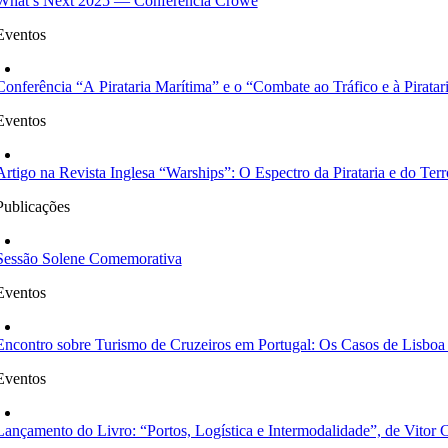
What’s Next 2025 — Conferência Crowe
Eventos
Conferência “A Pirataria Marítima” e o “Combate ao Tráfico e à Piratar
Eventos
Artigo na Revista Inglesa “Warships”: O Espectro da Pirataria e do 
Publicações
Sessão Solene Comemorativa
Eventos
Encontro sobre Turismo de Cruzeiros em Portugal: Os Casos de Lisboa
Eventos
Lançamento do Livro: “Portos, Logística e Intermodalidade”, de Vitor C