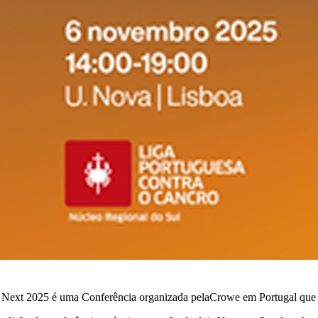
 Next 2025 é uma Conferência organizada pelaCrowe em Portugal que te