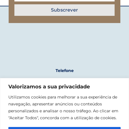
Telefone
+351 961 243 723
Valorizamos a sua privacidade
(chamada para rede móvel nacional)
Morada
Utilizamos cookies para melhorar a sua experiência de
navegação, apresentar anúncios ou conteúdos
Fábrica Nacional da Cordoaria
Rua da Junqueira, 1300-342 Lisboa
personalizados e analisar o nosso tráfego. Ao clicar em
"Aceitar Todos", concorda com a utilização de cookies.
Email