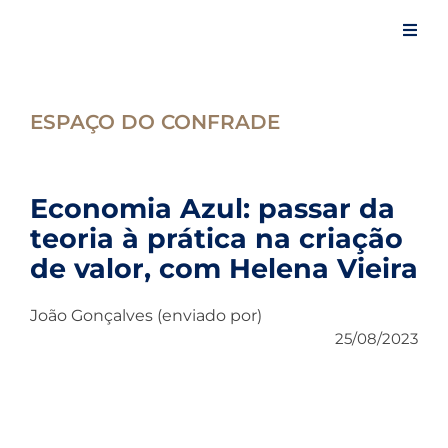
Skip
to
Toggl
content
Navig
Início
ESPAÇO DO CONFRADE
A Confraria
Economia Azul: passar da
Eventos
teoria à prática na criação
de valor, com Helena Vieira
Artigos
João Gonçalves (enviado por)
25/08/2023
Notícias
Espaço do Confrade