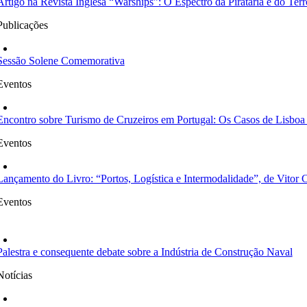
Artigo na Revista Inglesa “Warships”: O Espectro da Pirataria e do 
Publicações
Sessão Solene Comemorativa
Eventos
Encontro sobre Turismo de Cruzeiros em Portugal: Os Casos de Lisboa
Eventos
Lançamento do Livro: “Portos, Logística e Intermodalidade”, de Vitor C
Eventos
Palestra e consequente debate sobre a Indústria de Construção Naval
Notícias