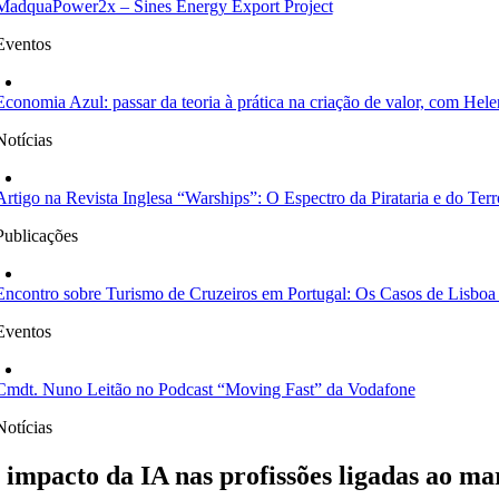
MadquaPower2x – Sines Energy Export Project
Eventos
Economia Azul: passar da teoria à prática na criação de valor, com Hele
Notícias
Artigo na Revista Inglesa “Warships”: O Espectro da Pirataria e do 
Publicações
Encontro sobre Turismo de Cruzeiros em Portugal: Os Casos de Lisboa
Eventos
Cmdt. Nuno Leitão no Podcast “Moving Fast” da Vodafone
Notícias
 impacto da IA nas profissões ligadas ao ma