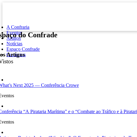
Skip
to
content
ggle
vigation
A Confraria
Eventos
spaço do Confrade
Artigos
Notícias
Espaço Confrade
os Artigos
Contactos
Vistos
What’s Next 2025 — Conferência Crowe
Eventos
Conferência “A Pirataria Marítima” e o “Combate ao Tráfico e à Piratar
Eventos