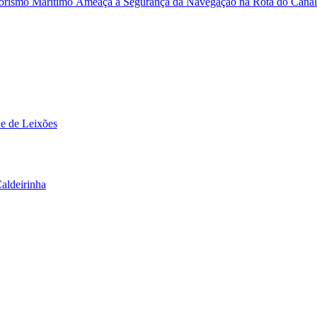
Terrorismo Marítimo Ameaça a Segurança da Navegação na Rota do Cana
 e de Leixões
aldeirinha