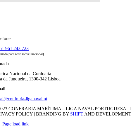
lefone
51 961 243 723
amada para rede móvel nacional)
rada
brica Nacional da Cordoaria
a da Junqueira, 1300-342 Lisboa
ail
ral@confraria-liganaval.pt
2023 CONFRARIA MARÍTIMA – LIGA NAVAL PORTUGUESA. 
IVACY POLICY | BRANDING BY
SHIFT
AND DEVELOPMENT
Page load link