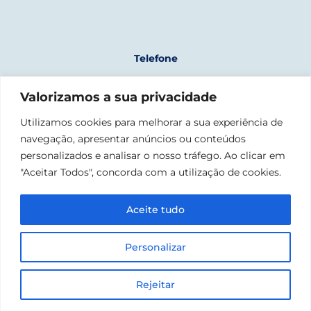
Telefone
+351 961 243 723
Valorizamos a sua privacidade
(chamada para rede móvel nacional)
Morada
Utilizamos cookies para melhorar a sua experiência de
navegação, apresentar anúncios ou conteúdos
Fábrica Nacional da Cordoaria
Rua da Junqueira, 1300-342 Lisboa
personalizados e analisar o nosso tráfego. Ao clicar em
"Aceitar Todos", concorda com a utilização de cookies.
Email
geral@confraria-liganaval.pt
Aceite tudo
Personalizar
©2023 CONFRARIA MARÍTIMA – LIGA NAVAL PORTUGUESA. TODOS
OS DIREITOS RESERVADOS
PRIVACY POLICY | BRANDING BY
SHIFT
AND DEVELOPMENT BY
Rejeitar
CATIAGUEDES.COM