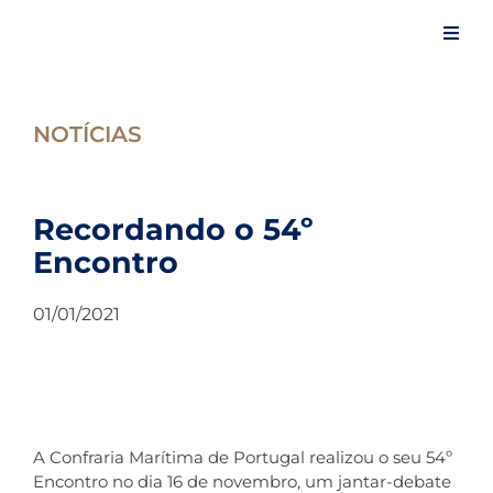
Skip
to
Toggl
content
Navig
Iní
NOTÍCIAS
A 
Recordando o 54º
Encontro
Ev
01/01/2021
Ar
No
A Confraria Marítima de Portugal realizou o seu 54º
Es
Encontro no dia 16 de novembro, um jantar-debate