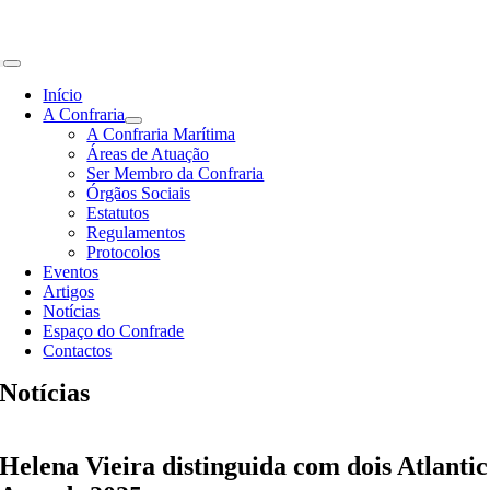
Skip
to
content
Toggle
Navigation
Início
A Confraria
A Confraria Marítima
Áreas de Atuação
Ser Membro da Confraria
Órgãos Sociais
Estatutos
Regulamentos
Protocolos
Eventos
Artigos
Notícias
Espaço do Confrade
Contactos
Notícias
Helena Vieira distinguida com dois Atlantic