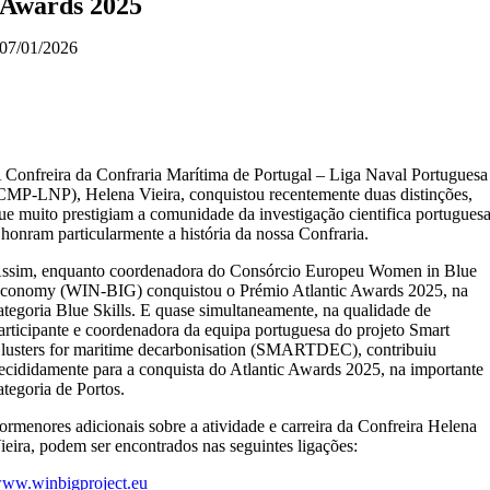
Awards 2025
07/01/2026
 Confreira da Confraria Marítima de Portugal – Liga Naval Portuguesa
CMP-LNP), Helena Vieira, conquistou recentemente duas distinções,
ue muito prestigiam a comunidade da investigação cientifica portuguesa
 honram particularmente a história da nossa Confraria.
ssim, enquanto coordenadora do Consórcio Europeu Women in Blue
conomy (WIN-BIG) conquistou o Prémio Atlantic Awards 2025, na
ategoria Blue Skills. E quase simultaneamente, na qualidade de
articipante e coordenadora da equipa portuguesa do projeto Smart
lusters for maritime decarbonisation (SMARTDEC), contribuiu
ecididamente para a conquista do Atlantic Awards 2025, na importante
ategoria de Portos.
ormenores adicionais sobre a atividade e carreira da Confreira Helena
ieira, podem ser encontrados nas seguintes ligações:
ww.winbigproject.eu