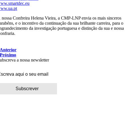
ww.smartdec.eu
ww.ua.pt
 nossa Confreira Helena Vieira, a CMP-LNP envia os mais sinceros
arabéns, e o incentivo da continuação da sua brilhante carreira, para o
ngrandecimento da investigação portuguesa e distinção da sua e nossa
onfraria.
Anterior
Próximo
ubscreva a nossa newsletter