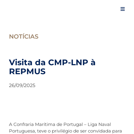
Skip
to
Toggl
content
Navig
Início
NOTÍCIAS
A Confraria
Visita da CMP-LNP à
Eventos
REPMUS
26/09/2025
Artigos
Notícias
A Confraria Marítima de Portugal – Liga Naval
Espaço do Confrade
Portuguesa, teve o privilégio de ser convidada para