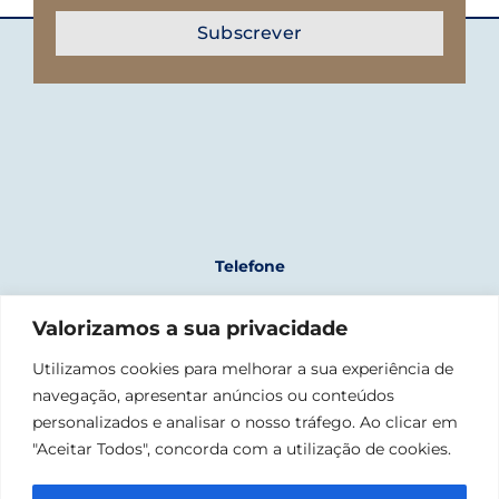
Telefone
+351 961 243 723
Valorizamos a sua privacidade
(chamada para rede móvel nacional)
Morada
Utilizamos cookies para melhorar a sua experiência de
navegação, apresentar anúncios ou conteúdos
Fábrica Nacional da Cordoaria
Rua da Junqueira, 1300-342 Lisboa
personalizados e analisar o nosso tráfego. Ao clicar em
"Aceitar Todos", concorda com a utilização de cookies.
Email
geral@confraria-liganaval.pt