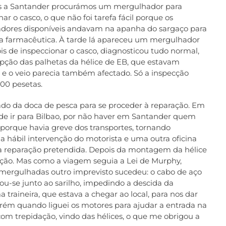
 a Santander procurámos um mergulhador para
ar o casco, o que não foi tarefa fácil porque os
dores disponíveis andavam na apanha do sargaço para
ia farmacêutica. À tarde lá apareceu um mergulhador
is de inspeccionar o casco, diagnosticou tudo normal,
ção das palhetas da hélice de EB, que estavam
 e o veio parecia também afectado. Só a inspecção
00 pesetas.
ado da doca de pesca para se proceder à reparação. Em
m de ir para Bilbao, por não haver em Santander quem
 porque havia greve dos transportes, tornando
 a hábil intervenção do motorista e uma outra oficina
to a reparação pretendida. Depois da montagem da hélice
ção. Mas como a viagem seguia a Lei de Murphy,
mergulhadas outro imprevisto sucedeu: o cabo de aço
u-se junto ao sarilho, impedindo a descida da
 traineira, que estava a chegar ao local, para nos dar
orém quando liguei os motores para ajudar a entrada na
m trepidação, vindo das hélices, o que me obrigou a