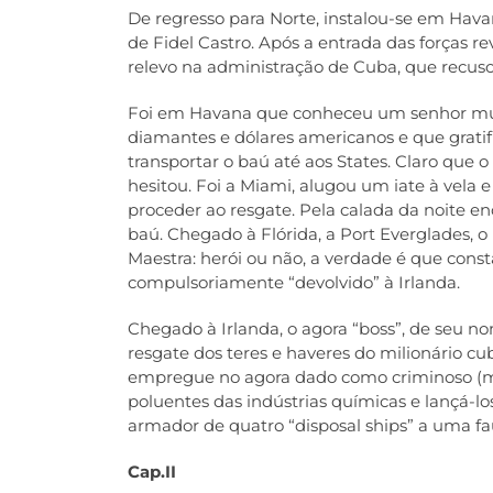
De regresso para Norte, instalou-se em Havana
de Fidel Castro. Após a entrada das forças 
relevo na administração de Cuba, que recuso
Foi em Havana que conheceu um senhor muit
diamantes e dólares americanos e que gratif
transportar o baú até aos States. Claro que 
hesitou. Foi a Miami, alugou um iate à vela e
proceder ao resgate. Pela calada da noite en
baú. Chegado à Flórida, a Port Everglades, 
Maestra: herói ou não, a verdade é que consta
compulsoriamente “devolvido” à Irlanda.
Chegado à Irlanda, o agora “boss”, de seu 
resgate dos teres e haveres do milionário 
empregue no agora dado como criminoso (mas
poluentes das indústrias químicas e lançá-lo
armador de quatro “disposal ships” a uma fau
Cap.II