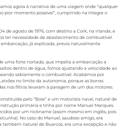
ssamos agora à narrativa de uma viagem onde “qualquer
 no pior momento possível”, cumprindo na íntegra o
04 de agosto de 1976, com destino a Cork, na Irlanda, e
s ter necessidade de abastecimento de combustível.
 embarcação, já explicada, previa naturalmente
e uma forte nortada, que impelia a embarcação a
 saltos dentro de água, fomos ajustando a velocidade ao
seando sabiamente o combustível. Acabámos por
Leixões no limite da autonomia, porque as borras
s nos filtros levaram à paragem de um dos motores.
constituída pelo “Boss” e um motorista naval, natural de
a instrução primária e tinha por nome Manuel Marques.
cidos por um nickname (assim mesmo em inglês, pois
alcunha). No caso do Manuel, saudoso amigo, era
a também natural de Buarcos, era uma excepção e não