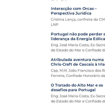
Interacção com Orcas –
Perspectiva Jurídica
Cristina Lança, confreira da C
LNP
Portugal não pode perder 
liderança da Energia Eólic
Offshore
Eng. José Maria Costa, Ex-Secr
de Estado do Mar e Confrade d
CMP-LNP
Atribulada aventura numa
Chris-Craft de Cascais à Irl
ou a Lei de Murphy aplicad
Cap. M.M. João Francisco dos R
Acontecimentos de Mar
Ferreira, Confrade Honorário d
CMP-LNP
O Tratado do Alto Mar e os
desafios para Portugal
Eng. José Maria Costa, Ex-Secr
de Estado do Mar e Confrade d