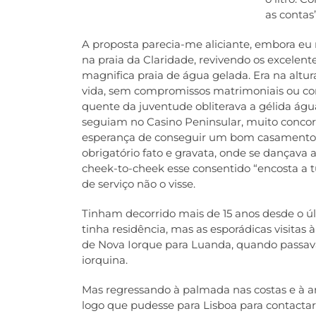
as contas”
A proposta parecia-me aliciante, embora eu 
na praia da Claridade, revivendo os excelen
magnifica praia de água gelada. Era na al
vida, sem compromissos matrimoniais ou com
quente da juventude obliterava a gélida ág
seguiam no Casino Peninsular, muito conco
esperança de conseguir um bom casamento. E
obrigatório fato e gravata, onde se dançava
cheek-to-cheek esse consentido “encosta a
de serviço não o visse.
Tinham decorrido mais de 15 anos desde o úl
tinha residência, mas as esporádicas visitas
de Nova Iorque para Luanda, quando passa
iorquina.
Mas regressando à palmada nas costas e à a
logo que pudesse para Lisboa para contactar 