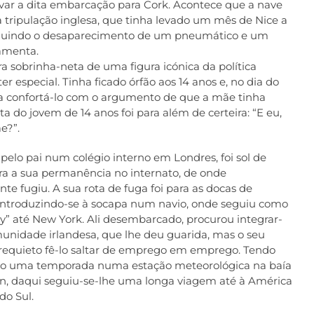
levar a dita embarcação para Cork. Acontece que a nave
ripulação inglesa, que tinha levado um mês de Nice a
incluindo o desaparecimento de um pneumático e um
amenta.
 sobrinha-neta de uma figura icónica da política
r especial. Tinha ficado órfão aos 14 anos e, no dia do
a confortá-lo com o argumento de que a mãe tinha
a do jovem de 14 anos foi para além de certeira: “E eu,
e?”.
pelo pai num colégio interno em Londres, foi sol de
a a sua permanência no internato, de onde
te fugiu. A sua rota de fuga foi para as docas de
introduzindo-se à socapa num navio, onde seguiu como
” até New York. Ali desembarcado, procurou integrar-
unidade irlandesa, que lhe deu guarida, mas o seu
irrequieto fê-lo saltar de emprego em emprego. Tendo
do uma temporada numa estação meteorológica na baía
n, daqui seguiu-se-lhe uma longa viagem até à América
do Sul.