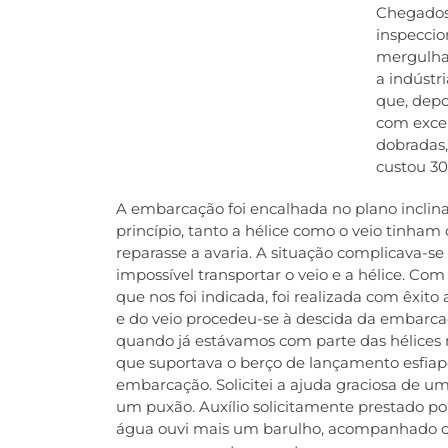
Chegados
inspeccion
mergulha
a indústr
que, depo
com excep
dobradas,
custou 30
A embarcação foi encalhada no plano inclin
princípio, tanto a hélice como o veio tinha
reparasse a avaria. A situação complicava-se
impossível transportar o veio e a hélice. Com
que nos foi indicada, foi realizada com êxi
e do veio procedeu-se à descida da embarca
quando já estávamos com parte das hélices 
que suportava o berço de lançamento esfiapo
embarcação. Solicitei a ajuda graciosa de uma
um puxão. Auxílio solicitamente prestado p
água ouvi mais um barulho, acompanhado co