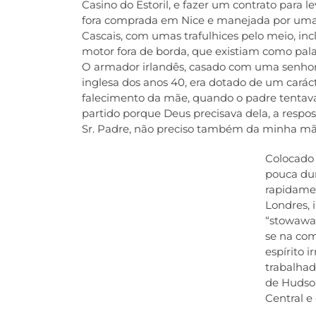
Casino do Estoril, e fazer um contrato para 
fora comprada em Nice e manejada por uma t
Cascais, com umas trafulhices pelo meio, 
motor fora de borda, que existiam como pal
O armador irlandês, casado com uma senhora
inglesa dos anos 40, era dotado de um carácte
falecimento da mãe, quando o padre tentav
partido porque Deus precisava dela, a respost
Sr. Padre, não preciso também da minha mã
Colocado 
pouca dur
rapidamen
Londres, 
“stowaway
se na com
espírito 
trabalha
de Hudso
Central e 