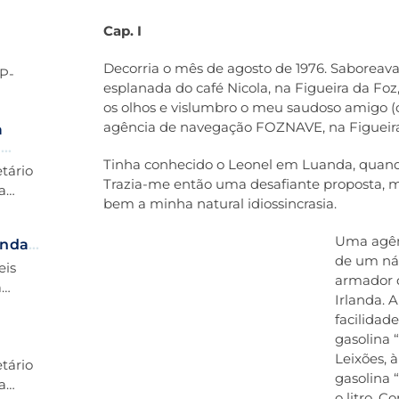
Cap. I
Decorria o mês de agosto de 1976. Saboreav
MP-
esplanada do café Nicola, na Figueira da Fo
os olhos e vislumbro o meu saudoso amigo (q
agência de navegação FOZNAVE, na Figueira
a
a
Tinha conhecido o Leonel em Luanda, quando 
etário
Trazia-me então uma desafiante proposta, m
a
bem a minha natural idiossincrasia.
Uma agênc
anda
de um náu
a aos
eis
armador d
a
Irlanda. 
facilidad
gasolina 
Leixões, 
etário
gasolina 
a
o litro. 