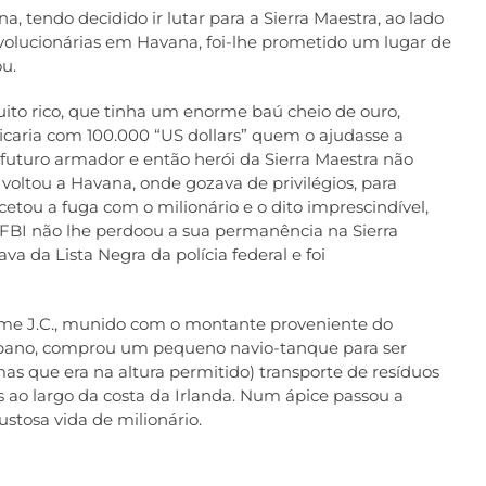
, tendo decidido ir lutar para a Sierra Maestra, ao lado
revolucionárias em Havana, foi-lhe prometido um lugar de
u.
o rico, que tinha um enorme baú cheio de ouro,
icaria com 100.000 “US dollars” quem o ajudasse a
o futuro armador e então herói da Sierra Maestra não
 voltou a Havana, onde gozava de privilégios, para
cetou a fuga com o milionário e o dito imprescindível,
o FBI não lhe perdoou a sua permanência na Sierra
va da Lista Negra da polícia federal e foi
nome J.C., munido com o montante proveniente do
cubano, comprou um pequeno navio-tanque para ser
 que era na altura permitido) transporte de resíduos
s ao largo da costa da Irlanda. Num ápice passou a
stosa vida de milionário.