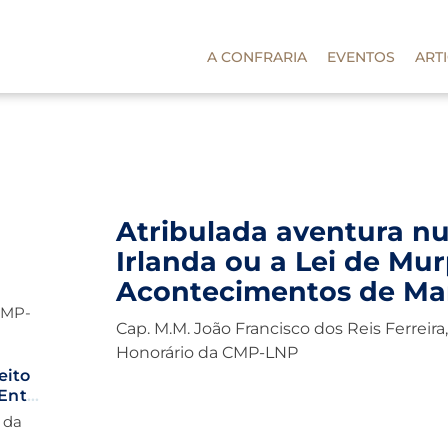
A CONFRARIA
EVENTOS
ART
Atribulada aventura nu
Irlanda ou a Lei de Mu
Acontecimentos de Ma
CMP-
Cap. M.M. João Francisco dos Reis Ferreira
Honorário da CMP-LNP
eito
Entre
a
a da