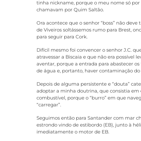
tinha nickname, porque o meu nome só por s
chamavam por Quim Saltão.
Ora acontece que o senhor “boss” não deve te
de Viveiros soltássemos rumo para Brest, on
para seguir para Cork.
Difícil mesmo foi convencer o senhor J.C. q
atravessar a Biscaia e que não era possível 
aventar, porque a entrada para abastecer os 
de água e, portanto, haver contaminação do
Depois de alguma persistente e “douta” cate
adoptar a minha doutrina, que consistia em 
combustível, porque o “burro” em que nave
“carregar”.
Seguimos então para Santander com mar chão
estrondo vindo de estibordo (EB), junto à hé
imediatamente o motor de EB.