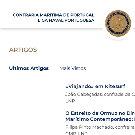
Skip
to
content
ARTIGOS
Últimos Artigos
Mais Vistos
«Viajando» em Kitesurf
João Cabeçadas, confrade da 
LNP
O Estreito de Ormuz no Dir
Marítimo Contemporâneo: 
a Normatividade e a Prátic
Filipa Pinto Machado, confreir
Estatal
CMP-LNP