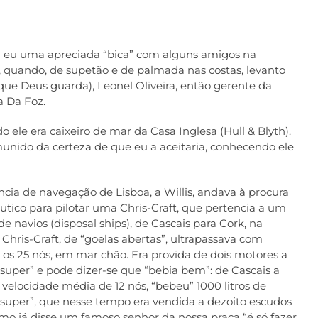
a eu uma apreciada “bica” com alguns amigos na
z, quando, de supetão e de palmada nas costas, levanto
ue Deus guarda), Leonel Oliveira, então gerente da
 Da Foz.
ele era caixeiro de mar da Casa Inglesa (Hull & Blyth).
unido da certeza de que eu a aceitaria, conhecendo ele
ia de navegação de Lisboa, a Willis, andava à procura
tico para pilotar uma Chris-Craft, que pertencia a um
e navios (disposal ships), de Cascais para Cork, na
A Chris-Craft, de “goelas abertas”, ultrapassava com
e os 25 nós, em mar chão. Era provida de dois motores a
“super” e pode dizer-se que “bebia bem”: de Cascais a
à velocidade média de 12 nós, “bebeu” 1000 litros de
“super”, que nesse tempo era vendida a dezoito escudos
Como já disse um famoso senhor da nossa praça “é só fazer