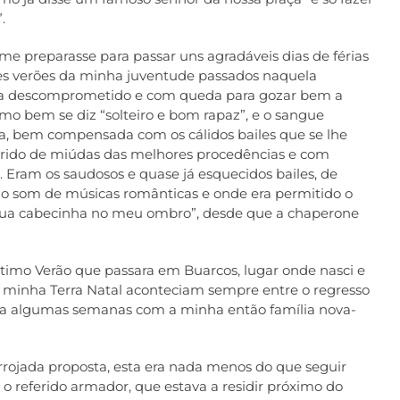
.
me preparasse para passar uns agradáveis dias de férias
tes verões da minha juventude passados naquela
tura descomprometido e com queda para gozar bem a
o bem se diz “solteiro e bom rapaz”, e o sangue
ua, bem compensada com os cálidos bailes que se lhe
rrido de miúdas das melhores procedências e com
ram os saudosos e quase já esquecidos bailes, de
 ao som de músicas românticas e onde era permitido o
 tua cabecinha no meu ombro”, desde que a chaperone
timo Verão que passara em Buarcos, lugar onde nasci e
 à minha Terra Natal aconteciam sempre entre o regresso
va algumas semanas com a minha então família nova-
rrojada proposta, esta era nada menos do que seguir
o referido armador, que estava a residir próximo do