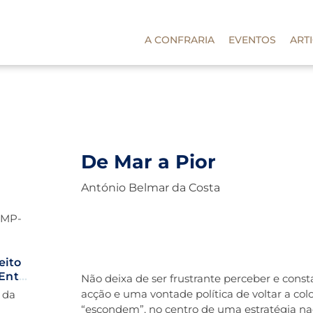
A CONFRARIA
EVENTOS
ART
De Mar a Pior
António Belmar da Costa
CMP-
eito
Entre
Não deixa de ser frustrante perceber e con
a
acção e uma vontade política de voltar a col
a da
“escondem”, no centro de uma estratégia nac