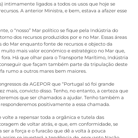
) intimamente ligados a todos os usos que hoje se
ursos. A anterior Ministra, e bem, estava a afazer esse
e, o “nosso” Mar político se fique pela Indústria do
torno dos recursos produzidos por e no Mar. Essas áreas
s do Mar enquanto fonte de recursos e objecto da
 muito mais valor económico e estratégico no Mar que,
 fora. Há que olhar para o Transporte Marítimo, Indústria
e conseguir que façam também parte da tripulação deste
fa rumo a outros mares bem maiores.
ngressos da AGEPOR que “Portugal só foi grande
z mais, convicto disso. Tenho, no entanto, a certeza que
s teremos que ser chamados a ajudar. Tenho também a
os responderemos positivamente a essa chamada.
 volte a repensar toda a orgânica e tutela das
coragem de voltar atrás, e que, em conformidade, se
ser a força e o furacão que dê a volta à pouca
 assim se inverterá a tendência de, enquanto Nação,