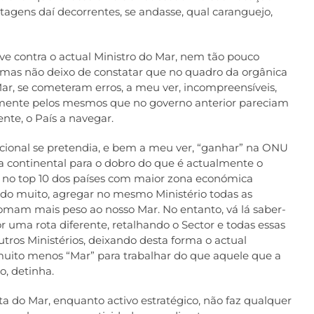
agens daí decorrentes, se andasse, qual caranguejo,
e contra o actual Ministro do Mar, nem tão pouco
a, mas não deixo de constatar que no quadro da orgânica
ar, se cometeram erros, a meu ver, incompreensíveis,
mente pelos mesmos que no governo anterior pareciam
nte, o País a navegar.
acional se pretendia, e bem a meu ver, “ganhar” na ONU
a continental para o dobro do que é actualmente o
l no top 10 dos países com maior zona económica
ando muito, agregar no mesmo Ministério todas as
omam mais peso ao nosso Mar. No entanto, vá lá saber-
uma rota diferente, retalhando o Sector e todas essas
outros Ministérios, deixando desta forma o actual
m muito menos “Mar” para trabalhar do que aquele que a
o, detinha.
ta do Mar, enquanto activo estratégico, não faz qualquer