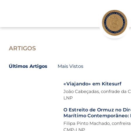
Skip
to
content
ARTIGOS
Últimos Artigos
Mais Vistos
«Viajando» em Kitesurf
João Cabeçadas, confrade da 
LNP
O Estreito de Ormuz no Dir
Marítimo Contemporâneo: 
a Normatividade e a Prátic
Filipa Pinto Machado, confreir
Estatal
CMP-LNP