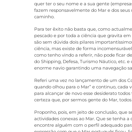
quer ter o seu nome e a sua gente (empresas
fazem responsavelmente do Mar e dos seus rec
caminho.
Para ter êxito não basta que, como actualment
pescado e por toda a ciência que gravita em 
são sem dúvida dois pilares importantíssimo
ciência, mas existe de forma incomensurável
como tenho vindo a referir, não pode ficar de
do Shipping, Defesa, Turismo Náutico, etc. 
enorme navio garantindo uma navegação sa
Referi uma vez no lançamento de um dos Co
quando olhou para o Mar” e continuo, cada ve
para alcançar de novo esse desiderato todo
certeza que, por sermos gente do Mar, tod
Proponho, pois, em jeito de conclusão, que se
actividades conexas ao Mar. Que se tenha a 
encontre alguém com o perfil adequado para 
expressão com que o Mar português ficou. Só