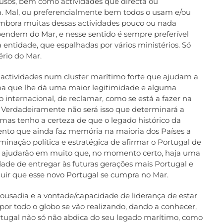
 usos, bem como actividades que directa ou
a. Mal, ou preferencialmente bem todos o usam e/ou
 embora muitas dessas actividades pouco ou nada
endem do Mar, e nesse sentido é sempre preferível
a entidade, que espalhadas por vários ministérios. Só
rio do Mar.
s actividades num cluster marítimo forte que ajudam a
ma que lhe dá uma maior legitimidade e alguma
 internacional, de reclamar, como se está a fazer na
 Verdadeiramente não será isso que determinará a
as tenho a certeza de que o legado histórico da
nto que ainda faz memória na maioria dos Países a
nação política e estratégica de afirmar o Portugal de
ajudarão em muito que, no momento certo, haja uma
idade de entregar às futuras gerações mais Portugal e
guir que esse novo Portugal se cumpra no Mar.
 ousadia e a vontade/capacidade de liderança de estar
 por todo o globo se vão realizando, dando a conhecer,
tugal não só não abdica do seu legado marítimo, como