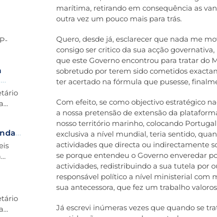
marítima, retirando em consequência as vant
outra vez um pouco mais para trás.
Quero, desde já, esclarecer que nada me mov
MP-
consigo ser critico da sua acção governativ
que este Governo encontrou para tratar do M
a
sobretudo por terem sido cometidos exacta
a
ter acertado na fórmula que pusesse, finalme
etário
Com efeito, se como objectivo estratégico n
a
a nossa pretensão de extensão da plataform
nosso território marinho, colocando Portuga
anda
exclusiva a nível mundial, teria sentido, qu
a aos
actividades que directa ou indirectamente s
eis
se porque entendeu o Governo enveredar por 
a
actividades, redistribuindo a sua tutela por 
responsável político a nível ministerial co
sua antecessora, que fez um trabalho valoros
etário
Já escrevi inúmeras vezes que quando se tra
a