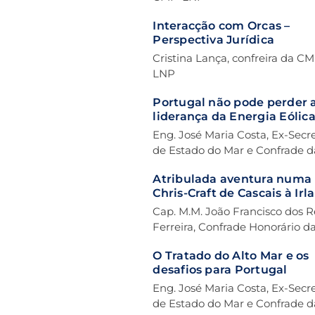
Interacção com Orcas –
Perspectiva Jurídica
Cristina Lança, confreira da C
LNP
Portugal não pode perder 
liderança da Energia Eólic
Offshore
Eng. José Maria Costa, Ex-Secr
de Estado do Mar e Confrade d
CMP-LNP
Atribulada aventura numa
Chris-Craft de Cascais à Irl
ou a Lei de Murphy aplicad
Cap. M.M. João Francisco dos R
Acontecimentos de Mar
Ferreira, Confrade Honorário d
CMP-LNP
O Tratado do Alto Mar e os
desafios para Portugal
Eng. José Maria Costa, Ex-Secr
de Estado do Mar e Confrade d