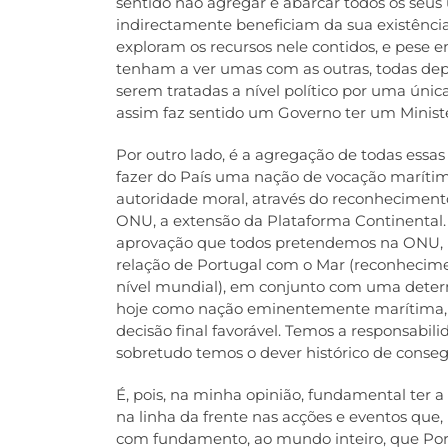
sentido não agregar e abarcar todos os seus
indirectamente beneficiam da sua existênci
exploram os recursos nele contidos, e pese
tenham a ver umas com as outras, todas dep
serem tratadas a nível político por uma únic
assim faz sentido um Governo ter um Ministé
Por outro lado, é a agregação de todas essa
fazer do País uma nação de vocação maríti
autoridade moral, através do reconhecimento
ONU, a extensão da Plataforma Continental.
aprovação que todos pretendemos na ONU, m
relação de Portugal com o Mar (reconhecime
nível mundial), em conjunto com uma determi
hoje como nação eminentemente marítima, 
decisão final favorável. Temos a responsabil
sobretudo temos o dever histórico de conse
É, pois, na minha opinião, fundamental ter a
na linha da frente nas acções e eventos que,
com fundamento, ao mundo inteiro, que Por