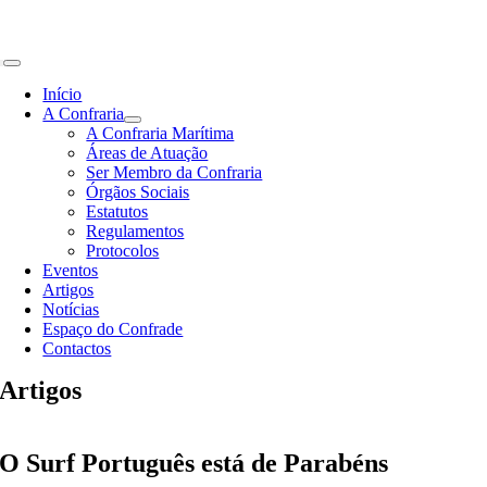
Skip
to
content
Toggle
Navigation
Início
A Confraria
A Confraria Marítima
Áreas de Atuação
Ser Membro da Confraria
Órgãos Sociais
Estatutos
Regulamentos
Protocolos
Eventos
Artigos
Notícias
Espaço do Confrade
Contactos
Artigos
O Surf Português está de Parabéns