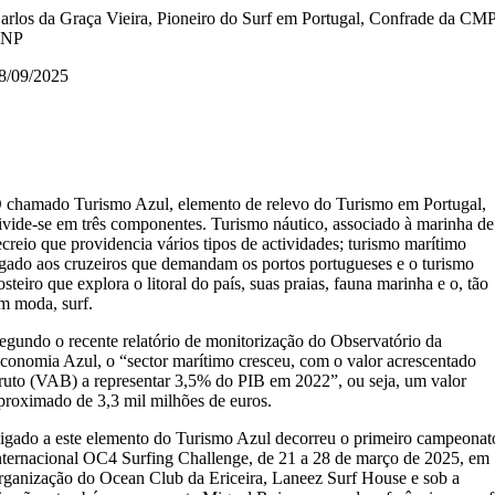
arlos da Graça Vieira, Pioneiro do Surf em Portugal, Confrade da CM
LNP
8/09/2025
 chamado Turismo Azul, elemento de relevo do Turismo em Portugal,
ivide-se em três componentes. Turismo náutico, associado à marinha de
ecreio que providencia vários tipos de actividades; turismo marítimo
igado aos cruzeiros que demandam os portos portugueses e o turismo
osteiro que explora o litoral do país, suas praias, fauna marinha e o, tão
m moda, surf.
egundo o recente relatório de monitorização do Observatório da
conomia Azul, o “sector marítimo cresceu, com o valor acrescentado
ruto (VAB) a representar 3,5% do PIB em 2022”, ou seja, um valor
proximado de 3,3 mil milhões de euros.
igado a este elemento do Turismo Azul decorreu o primeiro campeonat
nternacional OC4 Surfing Challenge, de 21 a 28 de março de 2025, em
rganização do Ocean Club da Ericeira, Laneez Surf House e sob a