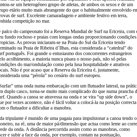
untou-se um heterogéneo grupo de atletas, de ambos os sexos e de um
rupo etário muito mais abrangente do que o habitualmente envolvido e
rovas de surf. Excelente camaradagem e ambiente festivo em terra,
enhida competição no mar.
 palco do campeonato foi a Reserva Mundial de Surf na Ericeira, com 
eu fundo rochoso e praias com longas ondas proporcionando condições
ropicias. As provas iniciaram-se na Praia do Sul da Ericeira tendo
erminado na Praia de Ribeira d´Ilhas, esta considerada a “catedral” do
urf português. Foi grande o entusiasmo dos concorrentes estrangeiros
elo acolhimento, a maioria nunca pisara o nosso país, não só pelas
ondições do mar/ondulação como pela lusa hospitalidade e atrativos
ocais. Não é por acaso que a Reserva da Ericeira é, justamente,
onsiderada uma “pérola” no cenário do surf europeu.
Surfar” uma onda numa embarcação com um flutuador lateral, na prátic
m duplo casco, torna-se muito mais complicado do que numa prancha 
urf. Quando a canoa se atravessa na onda e se vira “up side down”, o
ue por vezes acontece, não é fácil voltar a colocá-la na posição correcta
om o flutuador a dificultar a manobra.
da tripulante é munido de uma pagaia para impulsionar a canoa tendo o
moneiro, na ré, uma de maior pá/dimensão que actua como leme ao corre
rede da onda. A distância percorrida assim como as manobras, como
scer e subir a face da onda, por exemplo, contam na pontuação,