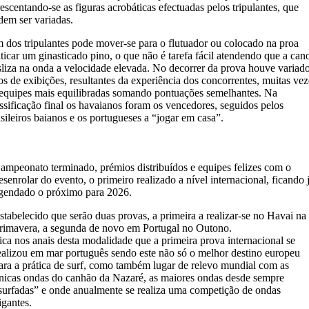
escentando-se as figuras acrobáticas efectuadas pelos tripulantes, que
dem ser variadas.
 dos tripulantes pode mover-se para o flutuador ou colocado na proa
ticar um ginasticado pino, o que não é tarefa fácil atendendo que a can
sliza na onda a velocidade elevada. No decorrer da prova houve variad
os de exibições, resultantes da experiência dos concorrentes, muitas vez
 equipes mais equilibradas somando pontuações semelhantes. Na
assificação final os havaianos foram os vencedores, seguidos pelos
sileiros baianos e os portugueses a “jogar em casa”.
ampeonato terminado, prémios distribuídos e equipes felizes com o
esenrolar do evento, o primeiro realizado a nível internacional, ficando 
gendado o próximo para 2026.
stabelecido que serão duas provas, a primeira a realizar-se no Havai na
rimavera, a segunda de novo em Portugal no Outono.
ica nos anais desta modalidade que a primeira prova internacional se
ealizou em mar português sendo este não só o melhor destino europeu
ara a prática de surf, como também lugar de relevo mundial com as
nicas ondas do canhão da Nazaré, as maiores ondas desde sempre
surfadas” e onde anualmente se realiza uma competição de ondas
igantes.