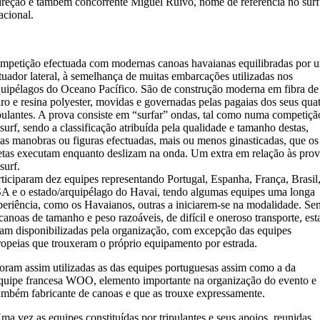
ireção e também concorrente Miguel Ruivo, nome de referência no surf
acional.
mpetição efectuada com modernas canoas havaianas equilibradas por 
tuador lateral, à semelhança de muitas embarcações utilizadas nos
quipélagos do Oceano Pacífico. São de construção moderna em fibra de
dro e resina polyester, movidas e governadas pelas pagaias dos seus qua
ipulantes. A prova consiste em “surfar” ondas, tal como numa competiçã
surf, sendo a classificação atribuída pela qualidade e tamanho destas,
las manobras ou figuras efectuadas, mais ou menos ginasticadas, que os
letas executam enquanto deslizam na onda. Um extra em relação às prov
surf.
rticiparam dez equipes representando Portugal, Espanha, França, Brasil
A e o estado/arquipélago do Havai, tendo algumas equipes uma longa
periência, como os Havaianos, outras a iniciarem-se na modalidade. Se
canoas de tamanho e peso razoáveis, de difícil e oneroso transporte, est
ram disponibilizadas pela organização, com excepção das equipes
ropeias que trouxeram o próprio equipamento por estrada.
oram assim utilizadas as das equipes portuguesas assim como a da
quipe francesa WOO, elemento importante na organização do evento e
ambém fabricante de canoas e que as trouxe expressamente.
ma vez as equipes constituídas por tripulantes e seus apoios, reunidas,