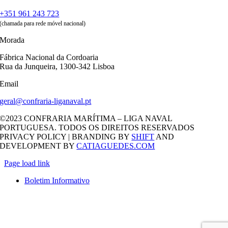
+351 961 243 723
(chamada para rede móvel nacional)
Morada
Fábrica Nacional da Cordoaria
Rua da Junqueira, 1300-342 Lisboa
Email
geral@confraria-liganaval.pt
©2023 CONFRARIA MARÍTIMA – LIGA NAVAL
PORTUGUESA. TODOS OS DIREITOS RESERVADOS
PRIVACY POLICY | BRANDING BY
SHIFT
AND
DEVELOPMENT BY
CATIAGUEDES.COM
Page load link
Boletim Informativo
Go
to
Top