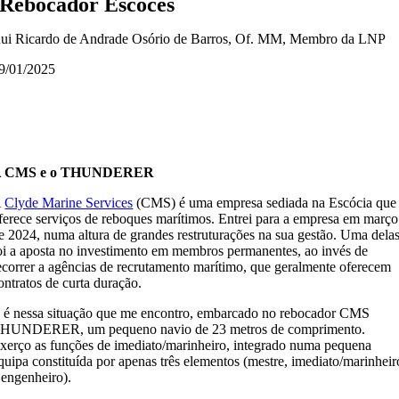
Rebocador Escocês
ui Ricardo de Andrade Osório de Barros, Of. MM, Membro da LNP
9/01/2025
A CMS e o THUNDERER
A
Clyde Marine Services
(CMS) é uma empresa sediada na Escócia que
ferece serviços de reboques marítimos. Entrei para a empresa em março
e 2024, numa altura de grandes restruturações na sua gestão. Uma dela
oi a aposta no investimento em membros permanentes, ao invés de
ecorrer a agências de recrutamento marítimo, que geralmente oferecem
ontratos de curta duração.
 é nessa situação que me encontro, embarcado no rebocador CMS
HUNDERER, um pequeno navio de 23 metros de comprimento.
xerço as funções de imediato/marinheiro, integrado numa pequena
quipa constituída por apenas três elementos (mestre, imediato/marinheir
 engenheiro).