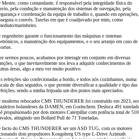
 Mestre, como comandante, é responsável pela integridade física do
avio, pela condução e manutenção dos sistemas de navegação, pela
egurança e coordenação da equipa de trabalho e, quando em operações,
ssegura o convés. Tarefas em que é coadjuvado por mim, como
mediato/marinheiro.
 engenheiro garante o funcionamento das máquinas e sistemas
letrónicos, a manutenção dos equipamentos, e o seu arranjo em caso de
varias.
or sermos poucos, acabamos por interagir em conjunto em diversas
unções, o que inevitavelmente nos leva a adquirir conhecimentos de
utras áreas, algo a meu ver muito positivo.
s refeições são confecionadas a bordo, e todos nós cozinhamos, numa
scala de dias seguidos, o que permite diversificar a qualidade e tipo das
efeições, sendo a minha feijoada um dos pratos mais apreciados.
 moderno rebocador CMS THUNDERER foi construído em 2023, no
staleiros holandeses da DAMEN, em Gorinchem. Desloca 491 tonelad
 é propulsionado por dois motores Caterpillar com potência total de 51
avalos, atingindo um Bollard Pull de 71 Toneladas.
 facto do CMS THUNDERER ser um ASD TUG, com os motores
cionando dois propulsores Kongsberg US type L-Drive Azimuth