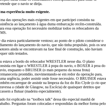
retende que o navio se dirija.
ma experiência muito exigente.
ma das operações mais exigentes em que participei consistiu na
ssistência ao lançamento à água duma embarcação recém-construída.
ara essa operação foi necessário mobilizar todos os rebocadores da
MS.
 dia estava particularmente ventoso; ao ponto de o piloto considerar o
diamento do lançamento do navio, que não tinha propulsão, pois os seu
otores ainda se encontravam na fase final de construção, não haviam
equer sido testados.
u estava a bordo do rebocador WRESTLER nesse dia. O plano
onsistia em ligar o WRESTLER à popa do navio, o BOXER à proa do
avio, enquanto o BRUISER (o mais pequeno da nossa frota)
ermaneceria prontidão, movimentando-se em redor da operação para,
uma urgência, poder assistir onde fosse necessário. O BRUISER estav
ambém encarregue de assistir na limpeza da foz do Rio Clyde (o rio que
travessa a cidade de Glasgow, na Escócia) de quaisquer detritos que
icassem a flutuar (madeira especialmente).
udo foi explicado na “toolbox talk” dessa tão especial manhã de
rabalho. Perguntas foram colocadas e respondidas da melhor forma pelo