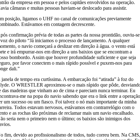
atrão da empresa em pessoa e pelos capitães envolvidos na operação.
avia câmaras e muitas pessoas haviam-se deslocado para assistir.
m posição, ligamos o UHF no canal de comunicações previamente
ombinado. Estávamos em contagem decrescente.
pós confirmação prévia de todas as partes da nossa prontidão, ouviu-se
 voz do piloto “Já iniciamos o processo de lançamento. A qualquer
omento, o navio começará a deslizar em direção à água. o vento está
orte e irá empurrar-nos em direção a uns baixios que se encontram a
osso bombordo. Assim que houver profundidade suficiente e que seja
eguro, por favor conectem o mais rápido possível e puxem-nos para
onge dali.”
 janela de tempo era curtíssima. A embarcação foi “atirada” à foz do
lyde. O WRESTLER aproximou-se o mais rápido que pôde, desviand
e das madeiras que vinham ao de cima e pareciam nunca terminar. Eu
ncontrava-me na popa do navio sabendo que era o link entre a operaçã
er um sucesso ou um fiasco. Foi talvez o nó mais importante da minha
arreira. Todos estavam nervosos, estávamos em contrarrelógio com o
ento e as rochas tão próximas de reclamar mais um navio encalhado.
ão seria nem o primeiro nem o último; os baixios são inimigos dos
avios.
o fim, devido ao profissionalismo de todos, tudo correu bem. Na CMS