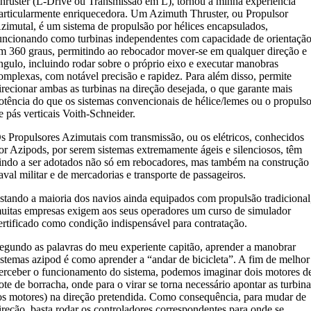
hruster (L-Drive ou Transmissão em L), tornou a minha experiência
articularmente enriquecedora. Um Azimuth Thruster, ou Propulsor
zimutal, é um sistema de propulsão por hélices encapsulados,
uncionando como turbinas independentes com capacidade de orientaçã
m 360 graus, permitindo ao rebocador mover-se em qualquer direção e
ngulo, incluindo rodar sobre o próprio eixo e executar manobras
omplexas, com notável precisão e rapidez. Para além disso, permite
irecionar ambas as turbinas na direção desejada, o que garante mais
otência do que os sistemas convencionais de hélice/lemes ou o propulso
e pás verticais Voith-Schneider.
s Propulsores Azimutais com transmissão, ou os elétricos, conhecidos
or Azipods, por serem sistemas extremamente ágeis e silenciosos, têm
indo a ser adotados não só em rebocadores, mas também na construção
aval militar e de mercadorias e transporte de passageiros.
stando a maioria dos navios ainda equipados com propulsão tradicional
uitas empresas exigem aos seus operadores um curso de simulador
ertificado como condição indispensável para contratação.
egundo as palavras do meu experiente capitão, aprender a manobrar
istemas azipod é como aprender a “andar de bicicleta”. A fim de melhor
erceber o funcionamento do sistema, podemos imaginar dois motores d
ote de borracha, onde para o virar se torna necessário apontar as turbin
os motores) na direção pretendida. Como consequência, para mudar de
ireção, basta rodar os controladores correspondentes para onde se