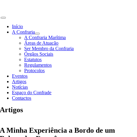
Skip
to
content
Toggle
Navigation
Início
A Confraria
A Confraria Marítima
Áreas de Atuação
Ser Membro da Confraria
Órgãos Sociais
Estatutos
Regulamentos
Protocolos
Eventos
Artigos
Notícias
Espaço do Confrade
Contactos
Artigos
A Minha Experiência a Bordo de um