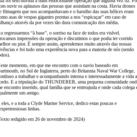
sta foi sem dúvida a mais emocionante operação que alguma vez fiz. Fo
om ouvir os aplausos das pessoas que assistiam na costa. Havia drones
e filmagem que nos acompanhavam e o barulho das suas hélices eram
omo asas de vespas gigantes prontas a nos “espicaçar” em caso de
alhanço através da por vezes tão dura comunicação dos média.
o regressarmos “à base”, o sorriso na face de todos era visível.
rocamos impressões da operação e discutimos o que podia ter corrido
elhor ou pior. É sempre assim, aprendemos muito através das nossas
ivências e foi tudo uma experiência nova para a maioria de nós (senão
odos).
este momento, em que me encontro com o navio baseado em
artmouth, no Sul de Inglaterra, perto do Britannia Naval War College,
ontínuo a trabalhar e acompanhando intensa e interessadamente a vida 
ordo. E a tripulação do THUNDERER, uma pequena comunidade ond
e encontro inserido, qual família que se entreajuda e onde cada colega 
gualmente um amigo.
 eles, e a toda a Clyde Marine Service, dedico estas poucas e
espretensiosas linhas.
Texto redigido em 26 de novembro de 2024)