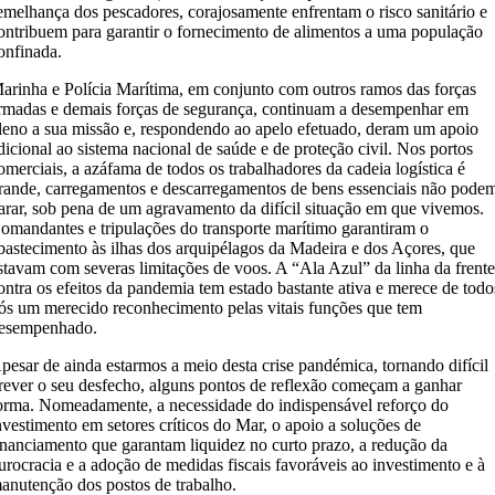
emelhança dos pescadores, corajosamente enfrentam o risco sanitário e
ontribuem para garantir o fornecimento de alimentos a uma população
onfinada.
arinha e Polícia Marítima, em conjunto com outros ramos das forças
rmadas e demais forças de segurança, continuam a desempenhar em
leno a sua missão e, respondendo ao apelo efetuado, deram um apoio
dicional ao sistema nacional de saúde e de proteção civil. Nos portos
omerciais, a azáfama de todos os trabalhadores da cadeia logística é
rande, carregamentos e descarregamentos de bens essenciais não pode
arar, sob pena de um agravamento da difícil situação em que vivemos.
omandantes e tripulações do transporte marítimo garantiram o
bastecimento às ilhas dos arquipélagos da Madeira e dos Açores, que
stavam com severas limitações de voos. A “Ala Azul” da linha da frent
ontra os efeitos da pandemia tem estado bastante ativa e merece de todo
ós um merecido reconhecimento pelas vitais funções que tem
esempenhado.
pesar de ainda estarmos a meio desta crise pandémica, tornando difícil
rever o seu desfecho, alguns pontos de reflexão começam a ganhar
orma. Nomeadamente, a necessidade do indispensável reforço do
nvestimento em setores críticos do Mar, o apoio a soluções de
inanciamento que garantam liquidez no curto prazo, a redução da
urocracia e a adoção de medidas fiscais favoráveis ao investimento e à
anutenção dos postos de trabalho.