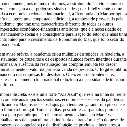
parentemente, nos últimos dois anos, a estrutura do “navio economia
zul”, começou a dar perigosos sinais de desgaste. Infelizmente, como
oda a economia nacional e internacional, a Economia do Mar portugues
nfrenta agora uma tempestade adicional, a tempestade provocada pela
andemia, que traz uma característica diferente de todas as outras
empestades económico-financeiras anteriores, que é a necessidade de
istanciamento social e a consequente paralisação do setor que mais tinh
ontribuído para o crescimento da Economia do Mar, que foi o setor do
urismo azul.
em aviso prévio, a pandemia criou múltiplas disrupções. A hotelaria, a
estauração, os cruzeiros e os desportos náuticos foram interditos durante
emanas. A ausência da restauração nas compras em lota fez descer
ramaticamente o valor da primeira venda de pescado. O frágil equilíbri
inanceiro das empresas foi desafiado. O encerrar de fronteiras fez
ecrescer o comércio internacional reduzindo a necessidade de transport
arítimo.
mbora discreta, existe uma forte “Ala Azul” que está na linha da frente
o combate aos impactos sanitários, económicos e sociais da pandemia,
tilizando o Mar, os rios e os lagos para tentarem garantir um presente e
m futuro a Portugal. Todos os dias, pescadores zarpam dos portos de
esca para garantir que não faltam alimentos vindos do Mar. Os
rabalhadores da aquacultura, da indústria de transformação do pescado
conservas e congelados) e da distribuição de produtos alimentares, à