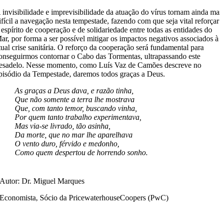
 invisibilidade e imprevisibilidade da atuação do vírus tornam ainda ma
ifícil a navegação nesta tempestade, fazendo com que seja vital reforçar
 espírito de cooperação e de solidariedade entre todas as entidades do
ar, por forma a ser possível mitigar os impactos negativos associados à
tual crise sanitária. O reforço da cooperação será fundamental para
onseguirmos contornar o Cabo das Tormentas, ultrapassando este
esadelo. Nesse momento, como Luís Vaz de Camões descreve no
pisódio da Tempestade, daremos todos graças a Deus.
As graças a Deus dava, e razão tinha,
Que não somente a terra lhe mostrava
Que, com tanto temor, buscando vinha,
Por quem tanto trabalho experimentava,
Mas via-se livrado, tão asinha,
Da morte, que no mar lhe aparelhava
O vento duro, férvido e medonho,
Como quem despertou de horrendo sonho.
Autor: Dr. Miguel Marques
Economista, Sócio da PricewaterhouseCoopers (PwC)