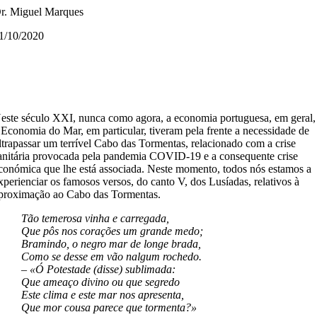
r. Miguel Marques
1/10/2020
este século XXI, nunca como agora, a economia portuguesa, em geral,
 Economia do Mar, em particular, tiveram pela frente a necessidade de
ltrapassar um terrível Cabo das Tormentas, relacionado com a crise
anitária provocada pela pandemia COVID-19 e a consequente crise
conómica que lhe está associada. Neste momento, todos nós estamos a
xperienciar os famosos versos, do canto V, dos Lusíadas, relativos à
proximação ao Cabo das Tormentas.
Tão temerosa vinha e carregada,
Que pôs nos corações um grande medo;
Bramindo, o negro mar de longe brada,
Como se desse em vão nalgum rochedo.
– «Ó Potestade (disse) sublimada:
Que ameaço divino ou que segredo
Este clima e este mar nos apresenta,
Que mor cousa parece que tormenta?»