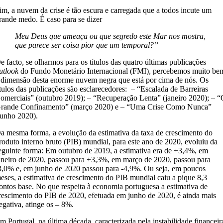
im, a nuvem da crise é tão escura e carregada que a todos incute um
rande medo. É caso para se dizer
Meu Deus que ameaça ou que segredo este Mar nos mostra,
que parece ser coisa pior que um temporal?”
e facto, se olharmos para os títulos das quatro últimas publicações
utlook
do Fundo Monetário Internacional (FMI), percebemos muito be
 dimensão desta enorme nuvem negra que está por cima de nós. Os
ítulos das publicações são esclarecedores: – “Escalada de Barreiras
omerciais” (outubro 2019); – “Recuperação Lenta” (janeiro 2020); – 
rande Confinamento” (março 2020) e – “Uma Crise Como Nunca”
junho 2020).
a mesma forma, a evolução da estimativa da taxa de crescimento do
roduto interno bruto (PIB) mundial, para este ano de 2020, evoluiu da
eguinte forma: Em outubro de 2019, a estimativa era de +3,4%, em
aneiro de 2020, passou para +3,3%, em março de 2020, passou para
3,0% e, em junho de 2020 passou para -4,9%. Ou seja, em poucos
eses, a estimativa de crescimento do PIB mundial caiu a pique 8,3
ontos base. No que respeita à economia portuguesa a estimativa de
rescimento do PIB de 2020, efetuada em junho de 2020, é ainda mais
egativa, atinge os – 8%.
m Portugal, na última década, caracterizada pela instabilidade financeir