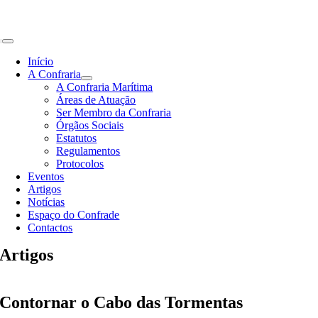
Skip
to
content
Toggle
Navigation
Início
A Confraria
A Confraria Marítima
Áreas de Atuação
Ser Membro da Confraria
Órgãos Sociais
Estatutos
Regulamentos
Protocolos
Eventos
Artigos
Notícias
Espaço do Confrade
Contactos
Artigos
Contornar o Cabo das Tormentas