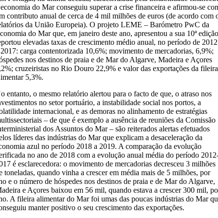
 economia do Mar conseguiu superar a crise financeira e afirmou-se co
m contributo anual de cerca de 4 mil milhões de euros (de acordo com 
elatórios da União Europeia). O projeto LEME – Barómetro PwC da
conomia do Mar que, em janeiro deste ano, apresentou a sua 10ª edição
eportou elevadas taxas de crescimento médio anual, no período de 2012
 2017: carga contentorizada 10,6%; movimento de mercadorias, 6,9%;
óspedes nos destinos de praia e de Mar do Algarve, Madeira e Açores
,2%; cruzeiristas no Rio Douro 22,9% e valor das exportações da fileir
limentar 5,3%.
o entanto, o mesmo relatório alertou para o facto de que, o atraso nos
nvestimentos no setor portuário, a instabilidade social nos portos, a
olatilidade internacional, e as demoras no alinhamento de estratégias
ultissectoriais – de que é exemplo a ausência de reuniões da Comissão
nterministerial dos Assuntos do Mar – são reiterados alertas efetuados
elos líderes das indústrias do Mar que explicam a desaceleração da
conomia azul no período 2018 a 2019. A comparação da evolução
erificada no ano de 2018 com a evolução anual média do período 2012
017 é esclarecedora: o movimento de mercadorias decresceu 3 milhões
e toneladas, quando vinha a crescer em média mais de 5 milhões, por
no e o número de hóspedes nos destinos de praia e de Mar do Algarve,
adeira e Açores baixou em 56 mil, quando estava a crescer 300 mil, po
no. A fileira alimentar do Mar foi umas das poucas indústrias do Mar q
onseguiu manter positivo o seu crescimento das exportações.